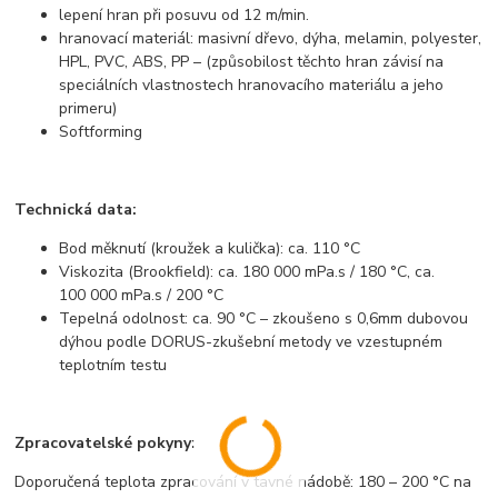
lepení hran při posuvu od 12 m/min.
hranovací materiál: masivní dřevo, dýha, melamin, polyester,
HPL, PVC, ABS, PP – (způsobilost těchto hran závisí na
speciálních vlastnostech hranovacího materiálu a jeho
primeru)
Softforming
Technická data:
Bod měknutí (kroužek a kulička): ca. 110 °C
Viskozita (Brookfield): ca. 180 000 mPa.s / 180 °C, ca.
100 000 mPa.s / 200 °C
Tepelná odolnost: ca. 90 °C – zkoušeno s 0,6mm dubovou
dýhou podle DORUS-zkušební metody ve vzestupném
teplotním testu
Zpracovatelské pokyny:
Doporučená teplota zpracování v tavné nádobě: 180 – 200 °C na