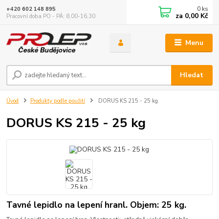
0
ks
+420 602 148 895
za
0,00 Kč
Pracovní doba PO - PÁ: 8,00-16,30
Menu
Hledat
Úvod
Produkty podle použití
DORUS KS 215 - 25 kg
DORUS KS 215 - 25 kg
Tavné lepidlo na lepení hranl. Objem: 25 kg.