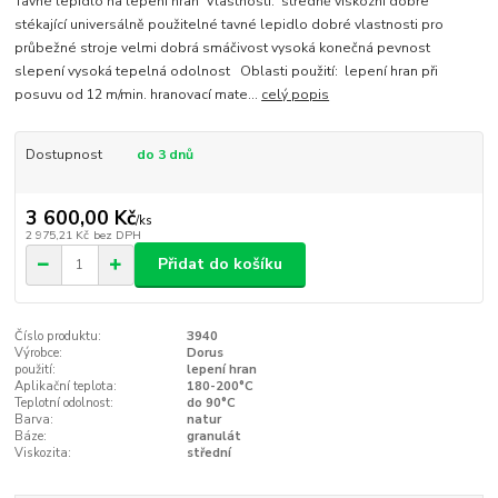
Tavné lepidlo na lepení hran Vlastnosti: středně viskózní dobře
stékající universálně použitelné tavné lepidlo dobré vlastnosti pro
průbežné stroje velmi dobrá smáčivost vysoká konečná pevnost
slepení vysoká tepelná odolnost Oblasti použití: lepení hran při
posuvu od 12 m/min. hranovací mate...
celý popis
Dostupnost
do 3 dnů
3 600,00 Kč
/
ks
2 975,21 Kč
bez DPH
Přidat do košíku
Číslo produktu:
3940
Výrobce:
Dorus
použití:
lepení hran
Aplikační teplota:
180-200°C
Teplotní odolnost:
do 90°C
Barva:
natur
Báze:
granulát
Viskozita:
střední