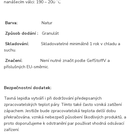
nanášecím válci: 190 – 200 °C
Barva:
Natur
Způsob dodání :
Granulát
Skladování:
Skladovatelné minimálně 1 rok v chladu a
suchu.
Značení:
Není nutné značit podle GefStoffV a
příslušných EU-směrnic.
Bezpečnostní dodatek:
Tavná lepidla vytváří i při dodržování předepsaných
zpracovatelských teplot páry. Tímto také často vzniká zatížení
zápachem. Jestliže bude zpracovatelská teplota delší dobu
překračována, vzniká nebezpečí působení škodlivých produktů, a
proto doporučujeme k odstranění par používat vhodná odsávací
zařízení.