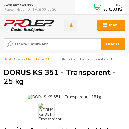
0
ks
+420 602 148 895
za
0,00 Kč
Pracovní doba PO - PÁ: 8,00-16,30
Menu
Hledat
Úvod
Produkty podle použití
DORUS KS 351 - Transparent - 25 kg
DORUS KS 351 - Transparent -
25 kg