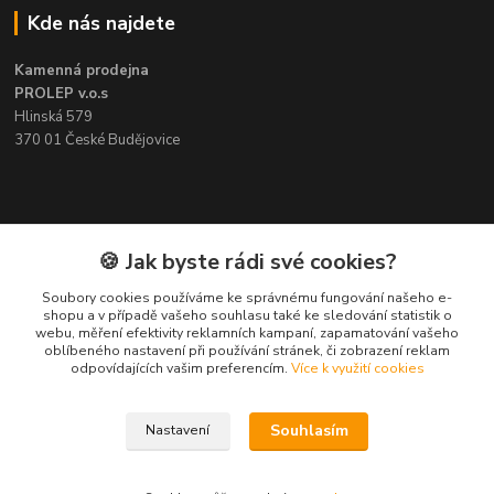
Kde nás najdete
Kamenná prodejna
PROLEP v.o.s
Hlinská 579
370 01 České Budějovice
Kontakt
🍪 Jak byste rádi své cookies?
Soubory cookies používáme ke správnému fungování našeho e-
Pavel Šedivý
shopu a v případě vašeho souhlasu také ke sledování statistik o
+420 602 148 895
webu, měření efektivity reklamních kampaní, zapamatování vašeho
Pracovní doba PO - PÁ: 8,00-16,30
oblíbeného nastavení při používání stránek, či zobrazení reklam
odpovídajících vašim preferencím.
Více k využití cookies
lepidla@prolep.cz
Souhlasím
Nastavení