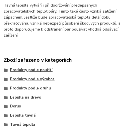
Tavná lepidla vytváří i při dodržování předepsaných
zpracovatelských teplot páry. Tímto také často vzniká zatížení
zápachem. Jestliže bude zpracovatelská teplota delší dobu
překračována, vzniká nebezpečí působení škodlivých produktů, a
proto doporučujeme k odstranění par používat vhodná odsávací
zařízení.
Zboží zařazeno v kategoriích
Produkty podle použití
Produkty podle výrobce
Produkty podle druhu
Lepidla na dřevo
Dorus
Lepidla tavná
Tavná lepidla