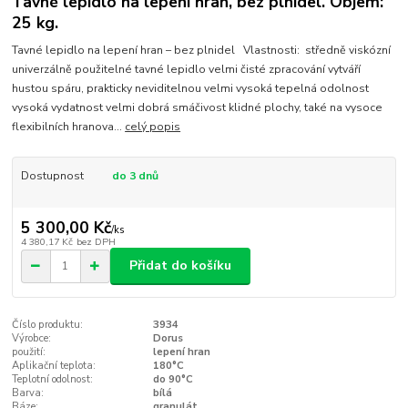
Tavné lepidlo na lepení hran, bez plnidel. Objem:
25 kg.
Tavné lepidlo na lepení hran – bez plnidel Vlastnosti: středně viskózní
univerzálně použitelné tavné lepidlo velmi čisté zpracování vytváří
hustou spáru, prakticky neviditelnou velmi vysoká tepelná odolnost
vysoká vydatnost velmi dobrá smáčivost klidné plochy, také na vysoce
flexibilních hranova...
celý popis
Dostupnost
do 3 dnů
5 300,00 Kč
/
ks
4 380,17 Kč
bez DPH
Přidat do košíku
Číslo produktu:
3934
Výrobce:
Dorus
použití:
lepení hran
Aplikační teplota:
180°C
Teplotní odolnost:
do 90°C
Barva:
bílá
Báze:
granulát