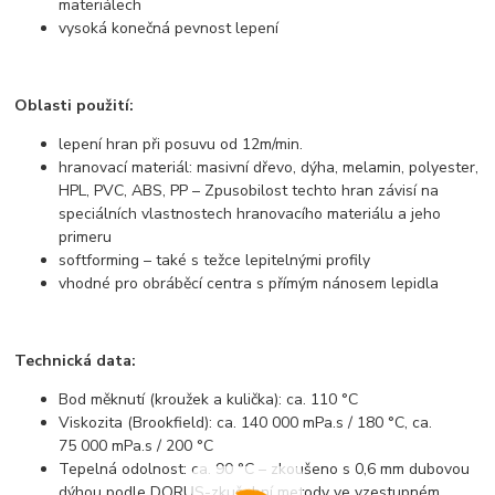
materiálech
vysoká konečná pevnost lepení
Oblasti použití:
lepení hran při posuvu od 12m/min.
hranovací materiál: masivní dřevo, dýha, melamin, polyester,
HPL, PVC, ABS, PP – Zpusobilost techto hran závisí na
speciálních vlastnostech hranovacího materiálu a jeho
primeru
softforming – také s težce lepitelnými profily
vhodné pro obráběcí centra s přímým nánosem lepidla
Technická data:
Bod měknutí (kroužek a kulička): ca. 110 °C
Viskozita (Brookfield): ca. 140 000 mPa.s / 180 °C, ca.
75 000 mPa.s / 200 °C
Tepelná odolnost: ca. 90 °C – zkoušeno s 0,6 mm dubovou
dýhou podle DORUS-zkušební metody ve vzestupném