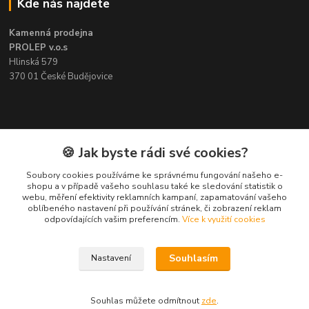
Kde nás najdete
Kamenná prodejna
PROLEP v.o.s
Hlinská 579
370 01 České Budějovice
Kontakt
🍪 Jak byste rádi své cookies?
Soubory cookies používáme ke správnému fungování našeho e-
Pavel Šedivý
shopu a v případě vašeho souhlasu také ke sledování statistik o
+420 602 148 895
webu, měření efektivity reklamních kampaní, zapamatování vašeho
Pracovní doba PO - PÁ: 8,00-16,30
oblíbeného nastavení při používání stránek, či zobrazení reklam
odpovídajících vašim preferencím.
Více k využití cookies
lepidla@prolep.cz
Souhlasím
Nastavení
Souhlas můžete odmítnout
zde
.