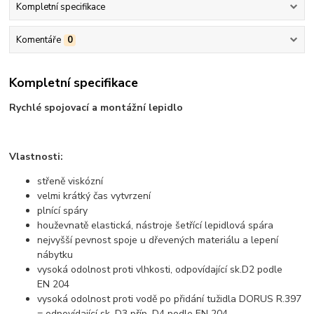
Kompletní specifikace
Komentáře
0
Kompletní specifikace
Rychlé spojovací a montážní lepidlo
Vlastnosti:
střeně viskózní
velmi krátký čas vytvrzení
plnící spáry
houževnatě elastická, nástroje šetřící lepidlová spára
nejvyšší pevnost spoje u dřevených materiálu a lepení
nábytku
vysoká odolnost proti vlhkosti, odpovídající sk.D2 podle
EN 204
vysoká odolnost proti vodě po přidání tužidla DORUS R.397
= odpovídající sk. D3 příp. D4 podle EN 204