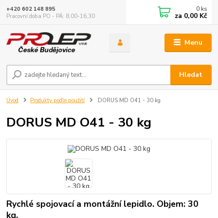
0
ks
+420 602 148 895
za
0,00 Kč
Pracovní doba PO - PÁ: 8,00-16,30
Menu
Hledat
Úvod
Produkty podle použití
DORUS MD O41 - 30 kg
DORUS MD O41 - 30 kg
Rychlé spojovací a montážní lepidlo. Objem: 30
kg.