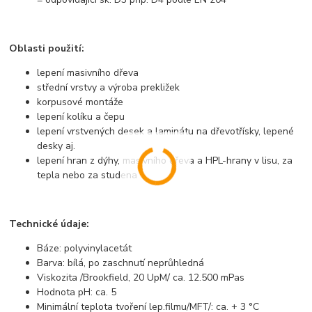
Oblasti použití:
lepení masivního dřeva
střední vrstvy a výroba prekližek
korpusové montáže
lepení kolíku a čepu
lepení vrstvených desek a laminátu na dřevotřísky, lepené
desky aj.
lepení hran z dýhy, masivního dřeva a HPL-hrany v lisu, za
tepla nebo za studena
Technické údaje:
Báze: polyvinylacetát
Barva: bílá, po zaschnutí neprůhledná
Viskozita /Brookfield, 20 UpM/ ca. 12.500 mPas
Hodnota pH: ca. 5
Minimální teplota tvoření lep.filmu/MFT/: ca. + 3 °C