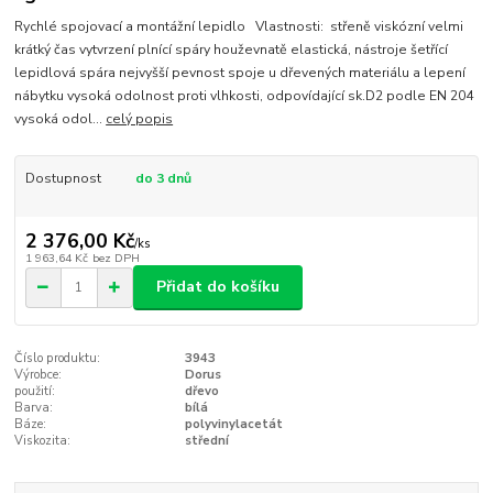
Rychlé spojovací a montážní lepidlo Vlastnosti: střeně viskózní velmi
krátký čas vytvrzení plnící spáry houževnatě elastická, nástroje šetřící
lepidlová spára nejvyšší pevnost spoje u dřevených materiálu a lepení
nábytku vysoká odolnost proti vlhkosti, odpovídající sk.D2 podle EN 204
vysoká odol...
celý popis
Dostupnost
do 3 dnů
2 376,00 Kč
/
ks
1 963,64 Kč
bez DPH
Přidat do košíku
Číslo produktu:
3943
Výrobce:
Dorus
použití:
dřevo
Barva:
bílá
Báze:
polyvinylacetát
Viskozita:
střední