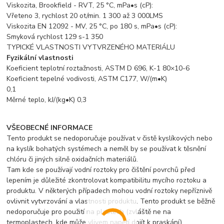
Viskozita, Brookfield - RVT, 25 °C, mPa•s (cP):
Vřeteno 3, rychlost 20 ot/min. 1 300 až 3 000LMS
Viskozita EN 12092 - MV, 25 °C, po 180 s, mPa•s (cP):
Smyková rychlost 129 s-1 350
TYPICKÉ VLASTNOSTI VYTVRZENÉHO MATERIÁLU
Fyzikální vlastnosti
Koeficient teplotní roztažnosti, ASTM D 696, K-1 80×10-6
Koeficient tepelné vodivosti, ASTM C177, W/(m•K)
0,1
Měrné teplo, kJ/(kg•K) 0,3
VŠEOBECNÉ INFORMACE
Tento produkt se nedoporučuje používat v čistě kyslíkových nebo
na kyslík bohatých systémech a neměl by se používat k těsnění
chlóru či jiných silně oxidačních materiálů.
Tam kde se používají vodní roztoky pro čištění povrchů před
lepením je důležité zkontrolovat kompatibilitu mycího roztoku a
produktu. V některých případech mohou vodní roztoky nepříznivě
ovlivnit vytvrzování a vlastnosti produktu. Tento produkt se běžně
nedoporučuje pro použití na plastech (zvláště ne na
termoplastech, kde může vlivem napětí dojít k praskání).