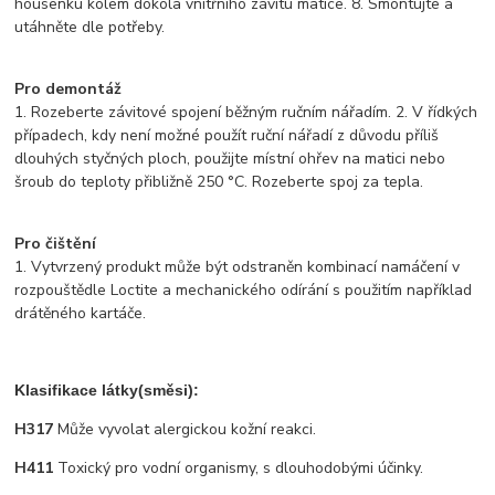
housenku kolem dokola vnitřního závitu matice. 8. Smontujte a
utáhněte dle potřeby.
Pro demontáž
1. Rozeberte závitové spojení běžným ručním nářadím. 2. V řídkých
případech, kdy není možné použít ruční nářadí z důvodu příliš
dlouhých styčných ploch, použijte místní ohřev na matici nebo
šroub do teploty přibližně 250 °C. Rozeberte spoj za tepla.
Pro čištění
1. Vytvrzený produkt může být odstraněn kombinací namáčení v
rozpouštědle Loctite a mechanického odírání s použitím například
drátěného kartáče.
Klasifikace látky(směsi):
H317
Může vyvolat alergickou kožní reakci.
H411
Toxický pro vodní organismy, s dlouhodobými účinky.