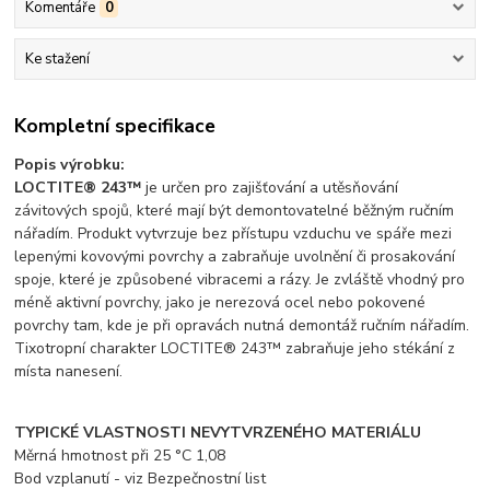
Komentáře
0
Ke stažení
Kompletní specifikace
Popis výrobku:
LOCTITE® 243™
je určen pro zajišťování a utěsňování
závitových spojů, které mají být demontovatelné běžným ručním
nářadím. Produkt vytvrzuje bez přístupu vzduchu ve spáře mezi
lepenými kovovými povrchy a zabraňuje uvolnění či prosakování
spoje, které je způsobené vibracemi a rázy. Je zvláště vhodný pro
méně aktivní povrchy, jako je nerezová ocel nebo pokovené
povrchy tam, kde je při opravách nutná demontáž ručním nářadím.
Tixotropní charakter LOCTITE® 243™ zabraňuje jeho stékání z
místa nanesení.
TYPICKÉ VLASTNOSTI NEVYTVRZENÉHO MATERIÁLU
Měrná hmotnost při 25 °C 1,08
Bod vzplanutí - viz Bezpečnostní list