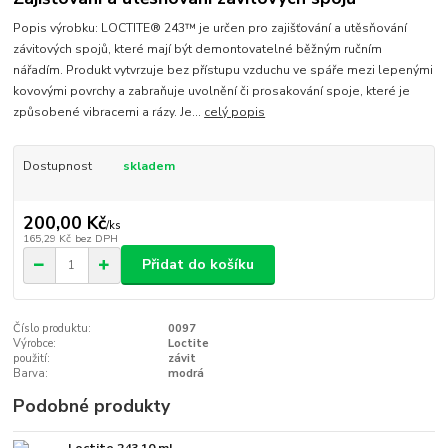
Popis výrobku: LOCTITE® 243™ je určen pro zajišťování a utěsňování
závitových spojů, které mají být demontovatelné běžným ručním
nářadím. Produkt vytvrzuje bez přístupu vzduchu ve spáře mezi lepenými
kovovými povrchy a zabraňuje uvolnění či prosakování spoje, které je
způsobené vibracemi a rázy. Je...
celý popis
Dostupnost
skladem
200,00 Kč
/
ks
165,29 Kč
bez DPH
Přidat do košíku
Číslo produktu:
0097
Výrobce:
Loctite
použití:
závit
Barva:
modrá
Podobné produkty