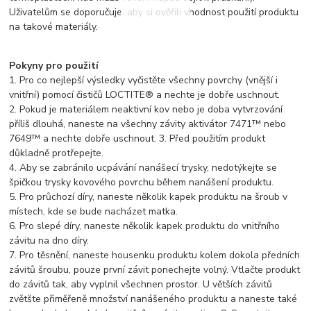
Uživatelům se doporučuje, aby si ověřili vhodnost použití produktu
na takové materiály.
Pokyny pro použití
1. Pro co nejlepší výsledky vyčistěte všechny povrchy (vnější i
vnitřní) pomocí čističů LOCTITE® a nechte je dobře uschnout.
2. Pokud je materiálem neaktivní kov nebo je doba vytvrzování
příliš dlouhá, naneste na všechny závity aktivátor 7471™ nebo
7649™ a nechte dobře uschnout. 3. Před použitím produkt
důkladně protřepejte.
4. Aby se zabránilo ucpávání nanášecí trysky, nedotýkejte se
špičkou trysky kovového povrchu během nanášení produktu.
5. Pro průchozí díry, naneste několik kapek produktu na šroub v
místech, kde se bude nacházet matka.
6. Pro slepé díry, naneste několik kapek produktu do vnitřního
závitu na dno díry.
7. Pro těsnění, naneste housenku produktu kolem dokola předních
závitů šroubu, pouze první závit ponechejte volný. Vtlačte produkt
do závitů tak, aby vyplnil všechnen prostor. U větších závitů
zvětšte přiměřeně množství nanášeného produktu a naneste také