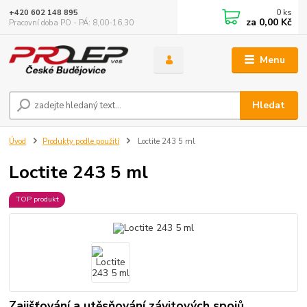
0
ks
+420 602 148 895
za
0,00 Kč
Pracovní doba PO - PÁ: 8,00-16,30
Menu
Hledat
Úvod
Produkty podle použití
Loctite 243 5 ml
Loctite 243 5 ml
TOP produkt
Zajišťování a utěsňování závitových spojů