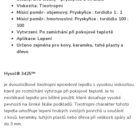
Viskozita: Tixotropní
Mísicí poměr- objemový: Pryskyřice : tvrdidlo 1 : 1
Mísicí poměr- hmotnostní: Pryskyřice : tvrdidlo 100 :
100
Vytvrzení: Po zamíchání při pokojové teplotě
Aplikace: Lepení
Určeno zejména pro kovy, keramiku, tuhé plasty a
dřevo
Hysol® 3425™
je dvousložkové tixotropní epoxidové lepidlo s vysokou viskozitou,
které po rozmíchání vytvrzuje při pokojové teplotě. Je to
nestékavé lepidlo pro běžné použití, které dosahuje vysoké
pevnosti na široké škále podkladů. Tixotropní charakter tohoto
lepidla umožňuje lepení hrubých svislých povrchů u součástí
z kovů, keramiky, tuhých plastů nebo dřeva při velikosti spáry až
do 3 mm.