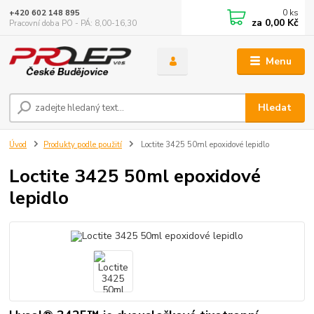
0
ks
+420 602 148 895
za
0,00 Kč
Pracovní doba PO - PÁ: 8,00-16,30
Menu
Hledat
Úvod
Produkty podle použití
Loctite 3425 50ml epoxidové lepidlo
Loctite 3425 50ml epoxidové
lepidlo