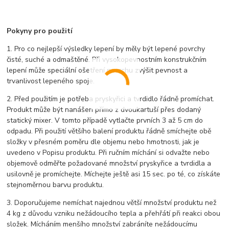
Pokyny pro použití
1. Pro co nejlepší výsledky lepení by měly být lepené povrchy
čisté, suché a odmaštěné. Při vysokopevnostním konstrukčním
lepení může speciální ošetření povrchu zvýšit pevnost a
trvanlivost lepeného spoje.
2. Před použitím je potřeba pryskyřici a tvrdidlo řádně promíchat.
Produkt může být nanášen přímo z dvoukartuší přes dodaný
statický mixer. V tomto případě vytlačte prvních 3 až 5 cm do
odpadu. Při použití většího balení produktu řádně smíchejte obě
složky v přesném poměru dle objemu nebo hmotnosti, jak je
uvedeno v Popisu produktu. Při ručním míchání si odvažte nebo
objemově odměřte požadované množství pryskyřice a tvrdidla a
usilovně je promíchejte. Míchejte ještě asi 15 sec. po té, co získáte
stejnoměrnou barvu produktu.
3. Doporučujeme nemíchat najednou větší množství produktu než
4 kg z důvodu vzniku nežádoucího tepla a přehřátí při reakci obou
složek. Mícháním menšího množství zabráníte nežádoucímu