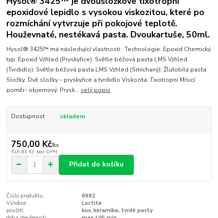
Hysol® 3425™ je dvousložkové tixotropní
epoxidové lepidlo s vysokou viskozitou, které po
rozmíchání vytvrzuje při pokojové teplotě.
Houževnaté, nestékavá pasta. Dvoukartuše, 50ml.
Hysol® 3425™ má následující vlastnosti: Technologie: Epoxid Chemický
typ: Epoxid Vzhled (Pryskyřice): Světle béžová pasta LMS Vzhled
(Tvrdidlo): Světle béžová pasta LMS Vzhled (Smíchaný): Žlutobílá pasta
Složky: Dvě složky – pryskyřice a tvrdidlo Viskozita: Tixotropní Mísicí
poměr- objemový: Prysk...
celý popis
Dostupnost
skladem
750,00 Kč
/
ks
619,83 Kč
bez DPH
Přidat do košíku
Číslo produktu:
6692
Výrobce:
Loctite
použití:
kov, keramika, tvrdé pasty
doba otevřenosti:
max 105 min