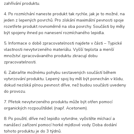
zahřívání produktu.
4. Po rozmíchání naneste produkt tak rychle, jak je to možné, na
jeden z lepených povrchů. Pro získání maximální pevnosti spoje
rozetřete produkt rovnoměrně na oba povrchy. Součásti by měly
být spojeny ihned po nanesení rozmíchaného lepidla.
5. Informace o době zpracovatelnosti najdete v části – Typické
vlastnosti nevytvrzeného materiálu. Vyšší teplota a menší
množství zpracovávaného produktu zkracují dobu
zpracovatelnosti.
6. Zabraňte možnému pohybu sestavených součástí během
vytvrzování produktu. Lepený spoj by měl být ponechán v klidu,
dokud nezíská plnou pevnost dříve, než budou součásti uvedeny
do provozu.
7. Přetok nevytvrzeného produktu může být otřen pomocí
organických rozpouštědel (např. Acetonem).
8. Po použití, dříve než lepidlo vytvrdne, vyčistěte míchací a
nanášecí zařízení pomocí horké mýdlové vody. Doba dodání
tohoto produktu je do 3 týdnů.