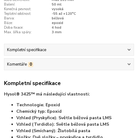
Balení:
50 ml
Konečná pevnost:
vysoká
Teplotní odolnost:
-55 až +120°C
Barva:
béžová
Báze:
epoxid
Doba fixace:
4 hod
Max. šířka spáry:
3 mm
Kompletní specifikace
Komentáře
0
Kompletní specifikace
Hysol® 3425™ má následující vlastnosti:
Technologie: Epoxid
Chemický typ: Epoxid
Vzhled (Pryskyřice): Světle béžová pasta LMS
Vzhled (Tvrdidlo): Světle béžová pasta LMS
Vzhled (Smíchaný): Žlutobílá pasta
Složky: Dvě složky – pryskyřice a tvrdidlo