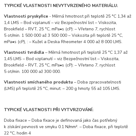
TYPICKÉ VLASTNOSTI NEVYTVRZENÉHO MATERIÁLU:
Vlastnosti pryskyřice
- Měrná hmotnost při teplotě 25 °C 1,34 až
1,4 LMS – Bod vzplanutí – viz Bezpečnostní list – Viskozita,
Brookfield – RVT, 25 °C, mPa•s (cP): – Vřeteno 7, rychlost
5 ot/min. 1 500 000 až 3 500 000 – Viskozita při teplotě 25 °C,
mPa•s (cP), : – Kužel a Deska Rheometer 4 000 až 8 000 LMS.
Vlastnosti tvrdidla
– Měrná hmotnost při teplotě 25 °C 1,37 až
1,45 LMS – Bod vzplanutí – viz Bezpečnostní list – Viskozita,
Brookfield – RVT, 25 °C, mPa•s (cP): – Vřeteno 7, rychlost
5 ot/min. 100 000 až 300 000.
Vlastnosti smíchaného produktu
– Doba zpracovatelnosti
(LMS) při teplotě 25 °C, minut: – 200 g hmoty 55 až 105 LMS.
TYPICKÉ VLASTNOSTI PŘI VYTVRZOVÁNÍ:
Doba fixace – Doba fixace je definovaná jako čas potřebný
k získání pevnosti ve smyku 0.1 N/mm². – Doba fixace, při teplotě
22 °C, hodin 4