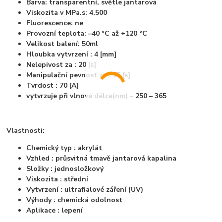
Barva: transparentní, světle jantarová
Viskozita v MPa.s: 4.500
Fluorescence: ne
Provozní teplota: –40 °C až +120 °C
Velikost balení: 50ml
Hloubka vytvrzení : 4 [mm]
Nelepivost za : 20 [s]
Manipulační pevnost za : 15 [s]
Tvrdost : 70 [A]
vytvrzuje při vlnové délce(nm) – 250 – 365
Vlastnosti:
Chemický typ : akrylát
Vzhled : průsvitná tmavě jantarová kapalina
Složky : jednosložkový
Viskozita : střední
Vytvrzení : ultrafialové záření (UV)
Výhody : chemická odolnost
Aplikace : lepení