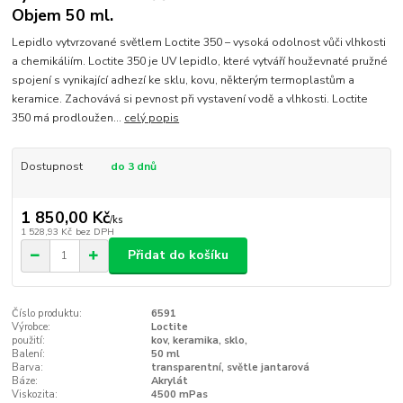
Objem 50 ml.
Lepidlo vytvrzované světlem Loctite 350 – vysoká odolnost vůči vlhkosti
a chemikáliím. Loctite 350 je UV lepidlo, které vytváří houževnaté pružné
spojení s vynikající adhezí ke sklu, kovu, některým termoplastům a
keramice. Zachovává si pevnost při vystavení vodě a vlhkosti. Loctite
350 má prodloužen...
celý popis
Dostupnost
do 3 dnů
1 850,00 Kč
/
ks
1 528,93 Kč
bez DPH
Přidat do košíku
Číslo produktu:
6591
Výrobce:
Loctite
použití:
kov, keramika, sklo,
Balení:
50 ml
Barva:
transparentní, světle jantarová
Báze:
Akrylát
Viskozita:
4500 mPas