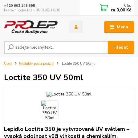
0
ks
+420 602 148 895
za
0,00 Kč
Pracovní doba PO - PÁ: 8,00-16,30
Menu
Hledat
Úvod
Produkty podle použití
Loctite 350 UV 50ml
Loctite 350 UV 50ml
Lepidlo Loctite 350 je vytvrzované UV světlem –
vysoká odolnost vůči vlhkosti a chemikáliím.