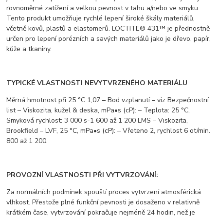
rovnoměrné zatížení a velkou pevnost v tahu a/nebo ve smyku.
Tento produkt umožňuje rychlé lepení široké škály materiálů,
včetně kovů, plastů a elastomerů. LOCTITE® 431™ je přednostně
určen pro lepení porézních a savých materiálů jako je dřevo, papír,
kůže a tkaniny.
TYPICKÉ VLASTNOSTI NEVYTVRZENÉHO MATERIÁLU
Měrná hmotnost při 25 °C 1,07 – Bod vzplanutí – viz Bezpečnostní
list – Viskozita, kužel & deska, mPa•s (cP): – Teplota: 25 °C,
Smyková rychlost: 3 000 s-1 600 až 1 200 LMS – Viskozita,
Brookfield – LVF, 25 °C, mPa•s (cP): – Vřeteno 2, rychlost 6 ot/min.
800 až 1 200.
PROVOZNÍ VLASTNOSTI PŘI VYTVRZOVÁNÍ:
Za normálních podmínek spouští proces vytvrzení atmosférická
vlhkost. Přestože plné funkční pevnosti je dosaženo v relativně
krátkém čase, vytvrzování pokračuje nejméně 24 hodin, než je