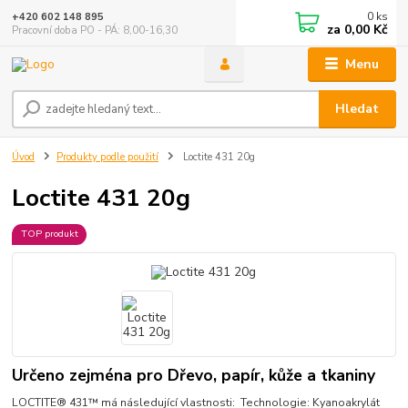
0
ks
+420 602 148 895
za
0,00 Kč
Pracovní doba PO - PÁ: 8,00-16,30
Menu
Hledat
Úvod
Produkty podle použití
Loctite 431 20g
Loctite 431 20g
TOP produkt
Určeno zejména pro Dřevo, papír, kůže a tkaniny
LOCTITE® 431™ má následující vlastnosti: Technologie: Kyanoakrylát