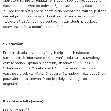
aktivátoru na přetok lepidla . 6. Slepený spoj by měl být pevně
fixován nebo sevřen do doby, než je dosaženo doby fixace lepidla.
7. Před uvedením slepené sestavy do provozního zatížení je třeba
nechat produkt řádně vytvrdnout pro získání plné pevnosti
(typicky 24 až 72 hodin po sestavení v závislosti na velikosti
spáry, materiálu a podmínek prostředí).
Skladování:
Produkt skladujte v neotevřených originálních nádobách na
suchém místě. Informace o skladování produktu jsou uvedeny na
etiketě nádob. Optimální podmínky skladování: 2 °C až 8 °C.
Skladování pod 2 °C nebo nad 8 °C může nepříznivě ovlivnit
vlastnosti produktu. Materiál odebraný z nádoby může být během
používání kontaminován. Proto jej nikdy nevracejte do
originálního obalu.
Klasifikace látky(směsi):
H315
Dráždí kůži