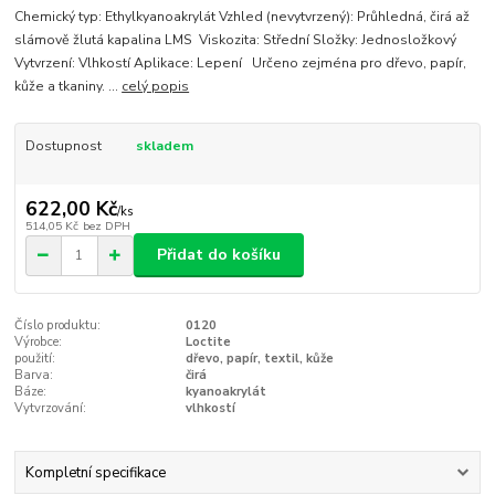
Chemický typ: Ethylkyanoakrylát Vzhled (nevytvrzený): Průhledná, čirá až
slámově žlutá kapalina LMS Viskozita: Střední Složky: Jednosložkový
Vytvrzení: Vlhkostí Aplikace: Lepení Určeno zejména pro dřevo, papír,
kůže a tkaniny. ...
celý popis
Dostupnost
skladem
622,00 Kč
/
ks
514,05 Kč
bez DPH
Přidat do košíku
Číslo produktu:
0120
Výrobce:
Loctite
použití:
dřevo, papír, textil, kůže
Barva:
čirá
Báze:
kyanoakrylát
Vytvrzování:
vlhkostí
Kompletní specifikace