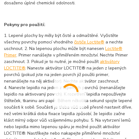
dosaženo úplné chemické odolnosti.
Pokyny pro použití:
1. Lepené plochy by měly být čisté a odmaštěné. Vyčistěte
všechny povrchy pomocí vhodného
čističe Loctite®
a nechte
uschnout. 2. Na lepenou plochu může být nanesen
Loctite®
Primer
. Primer nanášejte v přiměřeném množství. Nechte Primer
zaschnout. 3. Pokud je to nutné, je možné použít
aktivátory
LOCTITE®
. Naneste aktivátor LOCTITE® na jeden z lepených
povrchů (pokud jste na jeden povrch již použili primer,
nenanášejte na něj aktivátor). Nechte aktivátor zaschnout.
4. Naneste lepidlo na jeden z lepených povrchů (nenanášejte
lepidlo na aktivovaný povrch). K rozetření lepidla nepoužívejte
štěteček, tkaninu ani papír. Během několika sekund spojte lepené
součásti k sobě. Součásti je třeba vůči sobě přesně nastavit dříve,
než velmi krátká doba fixace lepidla způsobí, že lepidlo začne
klást mírný odpor vůči vzájemnému pohybu. 5. Na vytvrzení lemů
nebo lepidla mimo lepenou spáru je možné použít aktivátor
LOCTITE®. Nastříkejte nebo nakapejte přiměřené množství