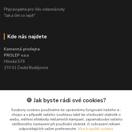
Připravujeme pro Vás videonávody
"Jak a čím co lepit"
Kde nás najdete
Kamenná prodejna
PROLEP v.o.s
Hlinská 579
370 01 České Budějovice
Kontakt
🍪 Jak byste rádi své cookies?
Soubory cookies používáme ke správnému fungování našeho e-
Pavel Šedivý
shopu a v případě vašeho souhlasu také ke sledování statistik o
+420 602 148 895
webu, měření efektivity reklamních kampaní, zapamatování vašeho
Pracovní doba PO - PÁ: 8,00-16,30
oblíbeného nastavení při používání stránek, či zobrazení reklam
odpovídajících vašim preferencím.
Více k využití cookies