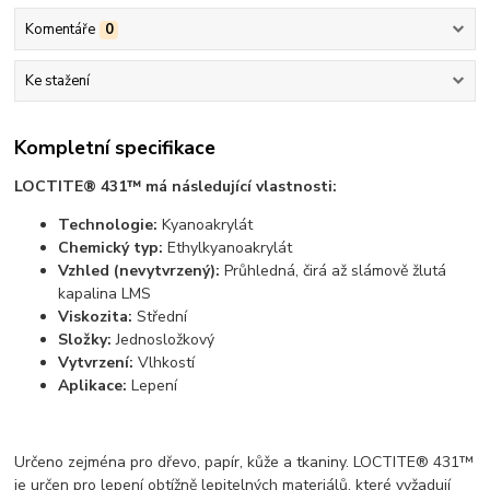
Komentáře
0
Ke stažení
Kompletní specifikace
LOCTITE® 431™ má následující vlastnosti:
Technologie:
Kyanoakrylát
Chemický typ:
Ethylkyanoakrylát
Vzhled (nevytvrzený):
Průhledná, čirá až slámově žlutá
kapalina LMS
Viskozita:
Střední
Složky:
Jednosložkový
Vytvrzení:
Vlhkostí
Aplikace:
Lepení
Určeno zejména pro dřevo, papír, kůže a tkaniny. LOCTITE® 431™
je určen pro lepení obtížně lepitelných materiálů, které vyžadují