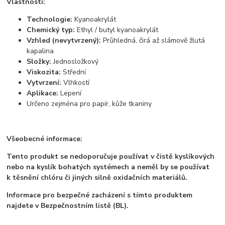
Vlastnosti:
Technologie:
Kyanoakrylát
Chemický typ:
Ethyl / butyl kyanoakrylát
Vzhled (nevytvrzený):
Průhledná, čirá až slámově žlutá
kapalina
Složky:
Jednosložkový
Viskozita:
Střední
Vytvrzení:
Vlhkostí
Aplikace:
Lepení
Určeno zejména pro papír, kůže tkaniny
Všeobecné informace:
Tento produkt se nedoporučuje používat v čistě kyslíkových
nebo
na kyslík bohatých systémech a neměl by se používat
k těsnění
chlóru či jiných silně oxidačních materiálů.
Informace pro bezpečné zacházení s tímto produktem
najdete v
Bezpečnostním listě (BL).