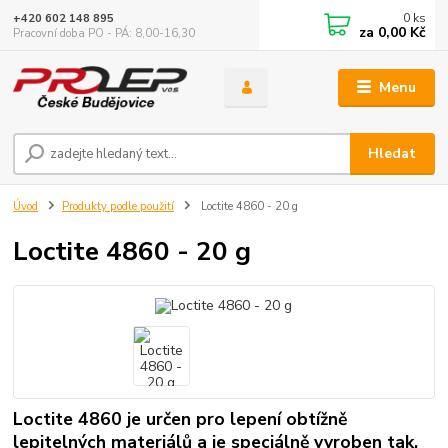
0
ks
+420 602 148 895
za
0,00 Kč
Pracovní doba PO - PÁ: 8,00-16,30
Menu
Hledat
Úvod
Produkty podle použití
Loctite 4860 - 20 g
Loctite 4860 - 20 g
Loctite 4860 je určen pro lepení obtížně
lepitelných materiálů a je speciálně vyroben tak,