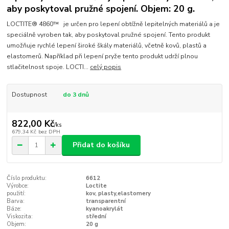
aby poskytoval pružné spojení. Objem: 20 g.
LOCTITE® 4860™ je určen pro lepení obtížně lepitelných materiálů a je
speciálně vyroben tak, aby poskytoval pružné spojení. Tento produkt
umožňuje rychlé lepení široké škály materiálů, včetně kovů, plastů a
elastomerů. Například při lepení pryže tento produkt udrží plnou
stlačitelnost spoje. LOCTI...
celý popis
Dostupnost
do 3 dnů
822,00 Kč
/
ks
679,34 Kč
bez DPH
Přidat do košíku
Číslo produktu:
6612
Výrobce:
Loctite
použití:
kov, plasty,elastomery
Barva:
transparentní
Báze:
kyanoakrylát
Viskozita:
střední
Objem:
20 g