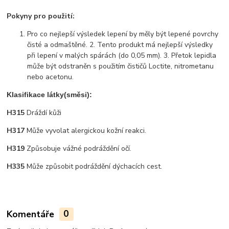
Pokyny pro použití:
Pro co nejlepší výsledek lepení by měly být lepené povrchy
čisté a odmaštěné. 2. Tento produkt má nejlepší výsledky
při lepení v malých spárách (do 0,05 mm). 3. Přetok lepidla
může být odstraněn s použitím čističů Loctite, nitrometanu
nebo acetonu.
Klasifikace látky(směsi):
H315
Dráždí kůži
H317
Může vyvolat alergickou kožní reakci.
H319
Způsobuje vážné podráždění očí.
H335
Může způsobit podráždění dýchacích cest.
Komentáře
0