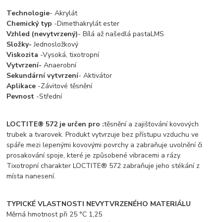
Technologie
- Akrylát
Chemický typ
-Dimethakrylát ester
Vzhled (nevytvrzený)
- Bílá až našedlá pastaLMS
Složky-
Jednosložkový
Viskozita
-Vysoká, tixotropní
Vytvrzení-
Anaerobní
Sekundární vytvrzení
- Aktivátor
Aplikace
-Závitové těsnění
Pevnost
-Střední
LOCTITE® 572 je určen pro :
těsnění a zajišťování kovových
trubek a tvarovek. Produkt vytvrzuje bez přístupu vzduchu ve
spáře mezi lepenými kovovými povrchy a zabraňuje uvolnění či
prosakování spoje, které je způsobené vibracemi a rázy.
Tixotropní charakter LOCTITE® 572 zabraňuje jeho stékání z
místa nanesení.
TYPICKÉ VLASTNOSTI NEVYTVRZENÉHO MATERIÁLU
Měrná hmotnost při 25 °C 1,25