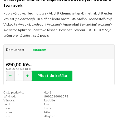
tvarovek
Popis výrobku: Technologie- Akrylát Chemický typ -Dimethakrylát ester
Vzhled (nevytvrzený)- Bílá až našedlá pastaLMS Složky- Jednosložkový
Viskozita -Vysoká, tixotropní Vytvrzení- Anaerobní Sekundární vytvrzení-
Aktivátor Aplikace -Závitové těsnění Pevnost -Střední LOCTITE® 572 je
určen pro :těsněn...
celý popis
Dostupnost
skladem
690,00 Kč
/
ks
570,25 Kč
bez DPH
Přidat do košíku
Číslo produktu:
0141
EAN kód:
9002010001078
Výrobce:
Loctite
použití:
kov
Balení:
tuba
Barva:
bílá
Báze:
Akrylát