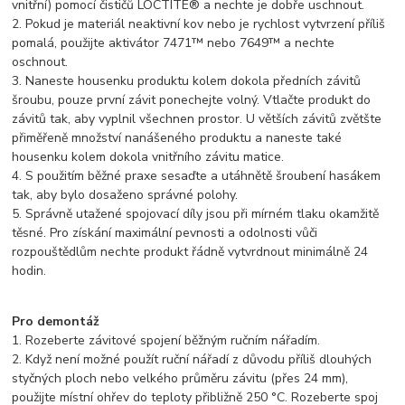
vnitřní) pomocí čističů LOCTITE® a nechte je dobře uschnout.
2. Pokud je materiál neaktivní kov nebo je rychlost vytvrzení příliš
pomalá, použijte aktivátor 7471™ nebo 7649™ a nechte
oschnout.
3. Naneste housenku produktu kolem dokola předních závitů
šroubu, pouze první závit ponechejte volný. Vtlačte produkt do
závitů tak, aby vyplnil všechnen prostor. U větších závitů zvětšte
přiměřeně množství nanášeného produktu a naneste také
housenku kolem dokola vnitřního závitu matice.
4. S použitím běžné praxe sesaďte a utáhnětě šroubení hasákem
tak, aby bylo dosaženo správné polohy.
5. Správně utažené spojovací díly jsou při mírném tlaku okamžitě
těsné. Pro získání maximální pevnosti a odolnosti vůči
rozpouštědlům nechte produkt řádně vytvrdnout minimálně 24
hodin.
Pro demontáž
1. Rozeberte závitové spojení běžným ručním nářadím.
2. Když není možné použít ruční nářadí z důvodu příliš dlouhých
styčných ploch nebo velkého průměru závitu (přes 24 mm),
použijte místní ohřev do teploty přibližně 250 °C. Rozeberte spoj