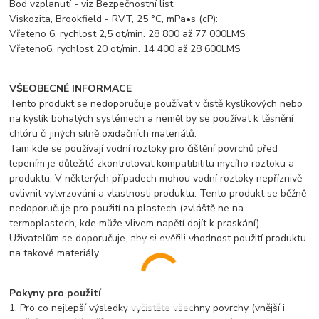
Bod vzplanutí - viz Bezpečnostní list
Viskozita, Brookfield - RVT, 25 °C, mPa•s (cP):
Vřeteno 6, rychlost 2,5 ot/min. 28 800 až 77 000LMS
Vřeteno6, rychlost 20 ot/min. 14 400 až 28 600LMS
VŠEOBECNÉ INFORMACE
Tento produkt se nedoporučuje používat v čistě kyslíkových nebo
na kyslík bohatých systémech a neměl by se používat k těsnění
chlóru či jiných silně oxidačních materiálů.
Tam kde se používají vodní roztoky pro čištění povrchů před
lepením je důležité zkontrolovat kompatibilitu mycího roztoku a
produktu. V některých případech mohou vodní roztoky nepříznivě
ovlivnit vytvrzování a vlastnosti produktu. Tento produkt se běžně
nedoporučuje pro použití na plastech (zvláště ne na
termoplastech, kde může vlivem napětí dojít k praskání).
Uživatelům se doporučuje, aby si ověřili vhodnost použití produktu
na takové materiály.
Pokyny pro použití
1. Pro co nejlepší výsledky vyčistěte všechny povrchy (vnější i