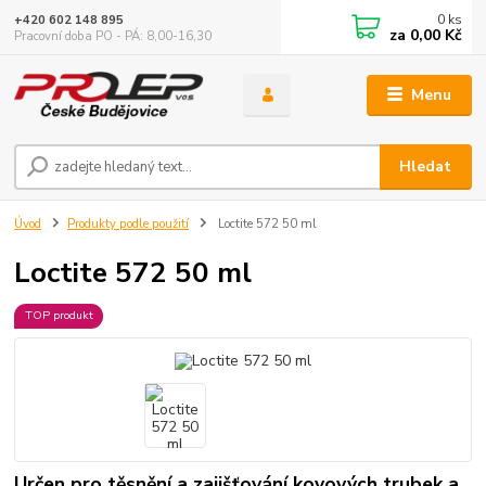
0
ks
+420 602 148 895
za
0,00 Kč
Pracovní doba PO - PÁ: 8,00-16,30
Menu
Hledat
Úvod
Produkty podle použití
Loctite 572 50 ml
Loctite 572 50 ml
TOP produkt
Určen pro těsnění a zajišťování kovových trubek a