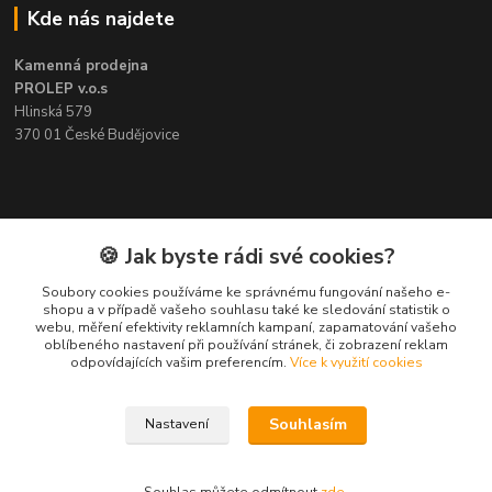
Kde nás najdete
Kamenná prodejna
PROLEP v.o.s
Hlinská 579
370 01 České Budějovice
Kontakt
🍪 Jak byste rádi své cookies?
Soubory cookies používáme ke správnému fungování našeho e-
Pavel Šedivý
shopu a v případě vašeho souhlasu také ke sledování statistik o
+420 602 148 895
webu, měření efektivity reklamních kampaní, zapamatování vašeho
Pracovní doba PO - PÁ: 8,00-16,30
oblíbeného nastavení při používání stránek, či zobrazení reklam
odpovídajících vašim preferencím.
Více k využití cookies
lepidla@prolep.cz
Souhlasím
Nastavení