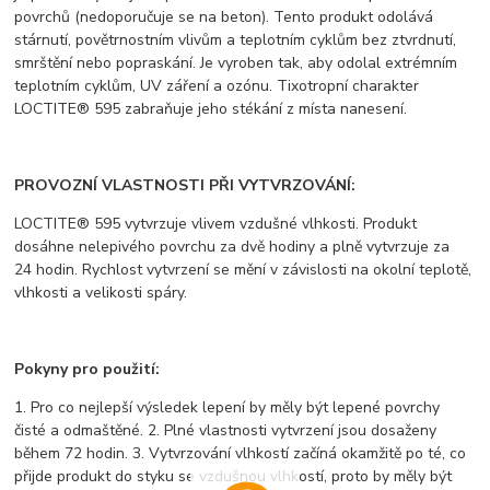
povrchů (nedoporučuje se na beton). Tento produkt odolává
stárnutí, povětrnostním vlivům a teplotním cyklům bez ztvrdnutí,
smrštění nebo popraskání. Je vyroben tak, aby odolal extrémním
teplotním cyklům, UV záření a ozónu. Tixotropní charakter
LOCTITE® 595 zabraňuje jeho stékání z místa nanesení.
PROVOZNÍ VLASTNOSTI PŘI VYTVRZOVÁNÍ:
LOCTITE® 595 vytvrzuje vlivem vzdušné vlhkosti. Produkt
dosáhne nelepivého povrchu za dvě hodiny a plně vytvrzuje za
24 hodin. Rychlost vytvrzení se mění v závislosti na okolní teplotě,
vlhkosti a velikosti spáry.
Pokyny pro použití:
1. Pro co nejlepší výsledek lepení by měly být lepené povrchy
čisté a odmaštěné. 2. Plné vlastnosti vytvrzení jsou dosaženy
během 72 hodin. 3. Vytvrzování vlhkostí začíná okamžitě po té, co
přijde produkt do styku se vzdušnou vlhkostí, proto by měly být