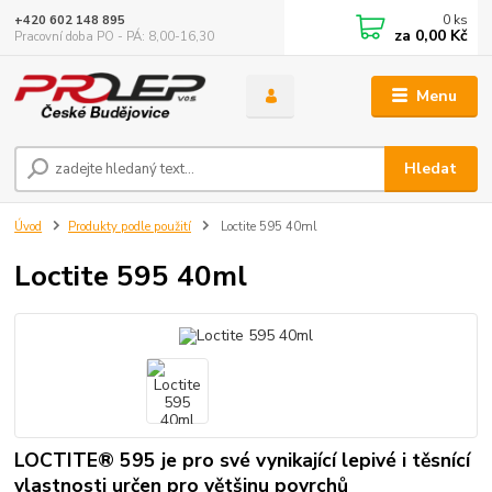
0
ks
+420 602 148 895
za
0,00 Kč
Pracovní doba PO - PÁ: 8,00-16,30
Menu
Hledat
Úvod
Produkty podle použití
Loctite 595 40ml
Loctite 595 40ml
LOCTITE® 595 je pro své vynikající lepivé i těsnící
vlastnosti určen pro většinu povrchů