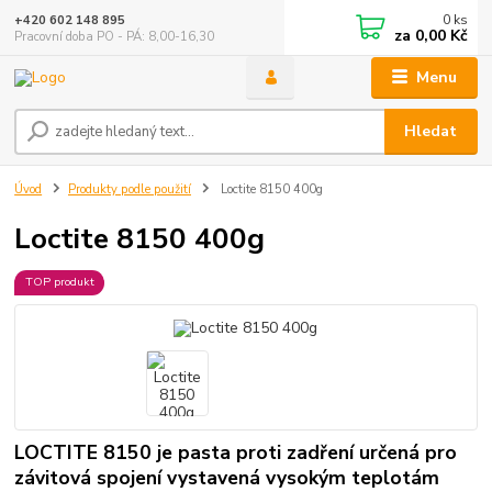
0
ks
+420 602 148 895
za
0,00 Kč
Pracovní doba PO - PÁ: 8,00-16,30
Menu
Hledat
Úvod
Produkty podle použití
Loctite 8150 400g
Loctite 8150 400g
TOP produkt
LOCTITE 8150 je pasta proti zadření určená pro
závitová spojení vystavená vysokým teplotám