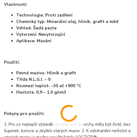
Vlastnosti:
Technologie: Proti zadření
Chemický typ: Minerální olej, hliník, grafit a měď
Vzhled: Šedá pasta
Vytvrzení: Nevytvrzující
Aplikace: Mazání
Použití:
Pevné mazivo: Hliník a grafit
Třída N.L.G.I. – 0
Rozmezí teplot: –30 až +900 °C
Hustota: 0,9 – 1,0 g/cm3
Pokyny pro použití:
1. Pro co nejlepší výsledky by mazané povrchy měly být čisté, bez
šupinek, koroze a zbytků starých maziv. 2. K odstranění nečistot a