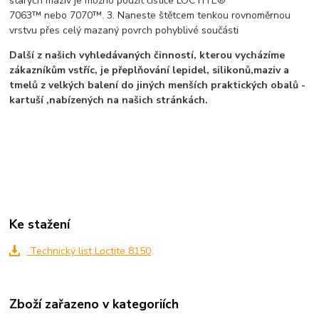
starých maziv je možno použít čističe LOCTITE®
7063™ nebo 7070™. 3. Naneste štětcem tenkou rovnoměrnou
vrstvu přes celý mazaný povrch pohyblivé součásti
Další z našich vyhle­dávaných činností, kterou vycházíme
zákazníkům vstříc, je přeplňování lepidel, silikonů,maziv a
tmelů z velkých balení do jiných menších praktických obalů -
kartuší ,nabí­zených na našich stránkách.
Ke stažení
Technický list Loctite 8150
Zboží zařazeno v kategoriích