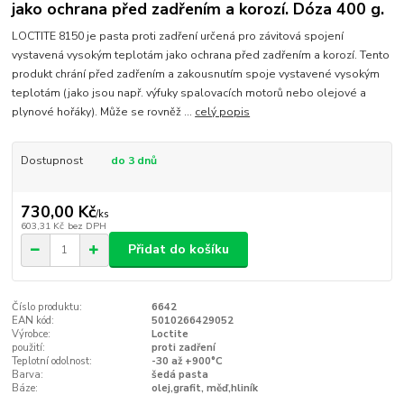
jako ochrana před zadřením a korozí. Dóza 400 g.
LOCTITE 8150 je pasta proti zadření určená pro závitová spojení
vystavená vysokým teplotám jako ochrana před zadřením a korozí. Tento
produkt chrání před zadřením a zakousnutím spoje vystavené vysokým
teplotám (jako jsou např. výfuky spalovacích motorů nebo olejové a
plynové hořáky). Může se rovněž ...
celý popis
Dostupnost
do 3 dnů
730,00 Kč
/
ks
603,31 Kč
bez DPH
Přidat do košíku
Číslo produktu:
6642
EAN kód:
5010266429052
Výrobce:
Loctite
použití:
proti zadření
Teplotní odolnost:
-30 až +900°C
Barva:
šedá pasta
Báze:
olej,grafit, měď,hliník