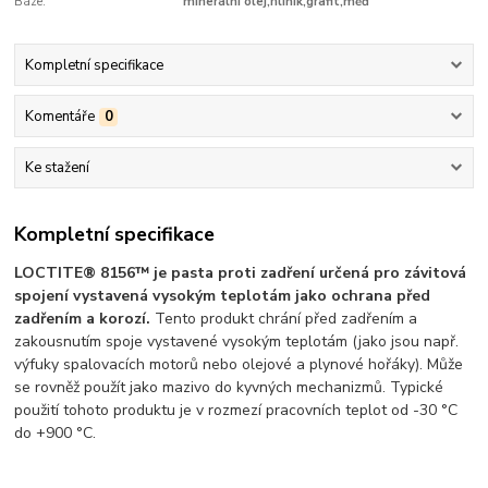
Báze:
minerální olej,hliník,grafit,měď
Kompletní specifikace
Komentáře
0
Ke stažení
Kompletní specifikace
LOCTITE® 8156™ je pasta proti zadření určená pro závitová
spojení vystavená vysokým teplotám jako ochrana před
zadřením a korozí.
Tento produkt chrání před zadřením a
zakousnutím spoje vystavené vysokým teplotám (jako jsou např.
výfuky spalovacích motorů nebo olejové a plynové hořáky). Může
se rovněž použít jako mazivo do kyvných mechanizmů. Typické
použití tohoto produktu je v rozmezí pracovních teplot od -30 °C
do +900 °C.