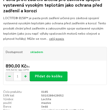
vystavená vysokým teplotám jako ochrana před
zadřeníí a korozi
LOCTITE® 8156™ je pasta proti zadření určená pro závitová spojení
vystavená vysokým teplotám jako ochrana před zadřením a korozí. Tento
produkt chrání před zadřením a zakousnutím spoje vystavené vysokým
teplotám (jako jsou např. výfuky spalovacích motorů nebo olejové a
plynové hořáky). Může se rovn...
celý popis
Dostupnost
skladem
890,00 Kč
/
ks
735,54 Kč
bez DPH
Přidat do košíku
Číslo produktu:
0165
EAN kód:
5010266429052
Výrobce:
Loctite
použití:
mazivo
Barva:
šedá