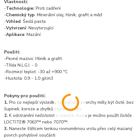
Vlastnosti:
-
Technologie:
Proti zadření
-
Chemický typ
: Minerální olej, hliník, grafit a měď
-
Vzhled
: Šedá pasta
-
Vytvrzení
: Nevytvrzující
-
Aplikace
: Mazání
Použití:
-Pevné mazivo: Hliník a grafit
-Třída N.L.G.I. - 0
-Rozmezí teplot: -30 až +900 °C
-Hustota: 0,9 - 1,0 g/cm3
Pokyny pro použití:
1.
Pro co nejlepší výsledky by mazané povrchy měly být čisté, bez
šupinek, koroze a zbytků starých maziv.
2.
K odstranění nečistotot a starých maziv je možno použít čističe
LOCTITE® 7063™ nebo 7070™.
3.
Naneste štětcem tenkou rovnoměrnou vrstu přes celý mazaný
povrch pohyblivé součásti