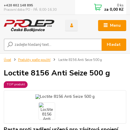
0
ks
+420 602 148 895
za
0,00 Kč
Pracovní doba PO - PÁ: 8,00-16,30
Menu
Hledat
Úvod
Produkty podle použití
Loctite 8156 Anti Seize 500 g
Loctite 8156 Anti Seize 500 g
TOP produkt
Pasta proti zadření určená pro závitová spojení