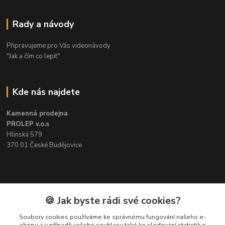
Rady a návody
Připravujeme pro Vás videonávody
"Jak a čím co lepit"
Kde nás najdete
Kamenná prodejna
PROLEP v.o.s
Hlinská 579
370 01 České Budějovice
Kontakt
🍪 Jak byste rádi své cookies?
Soubory cookies používáme ke správnému fungování našeho e-
Pavel Šedivý