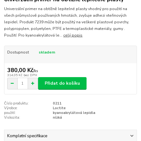
Univerzální primer na obtížně lepitelné plasty vhodný pro použití na
všech průmyslově používaných hmotách, zvyšuje adhezi vteřinových
lepidel. Produkt 7239 může být použitý na veškeré plastové povrchy,
polypropylen, polyetylen, PTFE a termoplastické materiály, gumy .
Použití: Pro kyanoakrylátová le...
celý popis
Dostupnost
skladem
380,00 Kč
/
ks
314,05 Kč
bez DPH
Přidat do košíku
Číslo produktu:
0211
Výrobce:
Loctite
použití:
kyanoakrylátová lepidla
Viskozita:
nízká
Kompletní specifikace