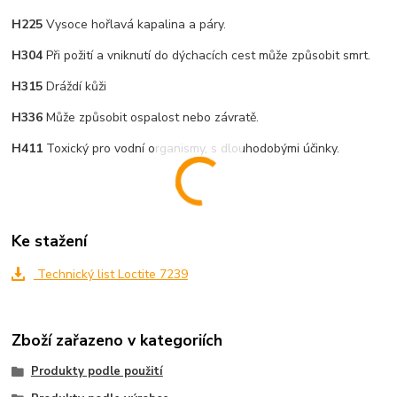
H225
Vysoce hořlavá kapalina a páry.
H304
Při požití a vniknutí do dýchacích cest může způsobit smrt.
H315
Dráždí kůži
H336
Může způsobit ospalost nebo závratě.
H411
Toxický pro vodní organismy, s dlouhodobými účinky.
Ke stažení
Technický list Loctite 7239
Zboží zařazeno v kategoriích
Produkty podle použití