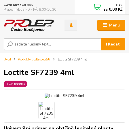
0
ks
+420 602 148 895
za
0,00 Kč
Pracovní doba PO - PÁ: 8,00-16,30
Menu
Hledat
Úvod
Produkty podle použití
Loctite SF7239 4ml
Loctite SF7239 4ml
TOP produkt
Univerzální primer na obtížně lepitelné plasty