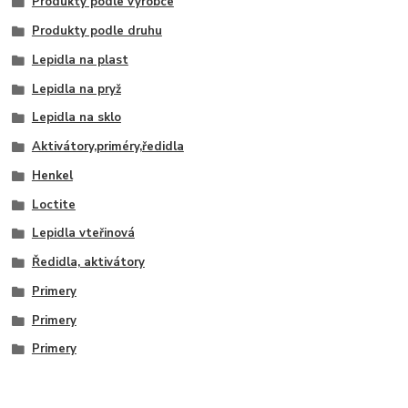
Produkty podle výrobce
Produkty podle druhu
Lepidla na plast
Lepidla na pryž
Lepidla na sklo
Aktivátory,priméry,ředidla
Henkel
Loctite
Lepidla vteřinová
Ředidla, aktivátory
Primery
Primery
Primery