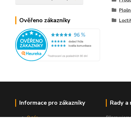
Produ
Plošn
Ověřeno zákazníky
Locti
Informace pro zákazníky
Rady a
O nás
Připravujem
Jak nakupovat
"Jak a čím co