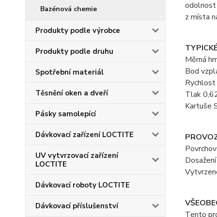
odolnost
Bazénová chemie
z místa n
Produkty podle výrobce
TYPICK
Produkty podle druhu
Měrná hm
Bod vzpla
Spotřební materiál
Rychlost 
Těsnění oken a dveří
Tlak 0,62
Kartuše
Pásky samolepící
Dávkovací zařízení LOCTITE
PROVOZ
Povrchov
UV vytvrzovací zařízení
Dosažení 
LOCTITE
Vytvrzen
Dávkovací roboty LOCTITE
VŠEOBE
Dávkovací příslušenství
Tento pro