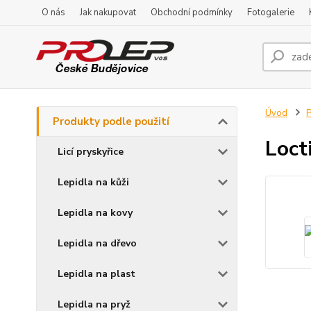
O nás
Jak nakupovat
Obchodní podmínky
Fotogalerie
Úvod
P
Produkty podle použití
Loct
Licí pryskyřice
Lepidla na kůži
Lepidla na kovy
Lepidla na dřevo
Lepidla na plast
Lepidla na pryž