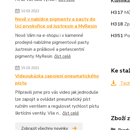
Klasifik
10.03.2022
H317
Mů
Nově v nabídce pigmenty a pasty do
H318
Zp
licí pryskyřice od Justresin a MyResin
Nově Vám na e-shopu i v kamenné
H351
Po
prodejně nabízíme pigmentové pasty
Justresin a práškové a perlescentní
pigmenty MyResin.
číst celé
15.03.2021
Ke sta
Videoukázka zapojení pneumatického
pístu
Techn
Připravili jsme pro vás video jak jednoduše
lze zapojit a ovládat pneumatický píst
ručním ventilem a regulovat rychlost pístu
škrtícími ventily. Vše n...
číst celé
Zboží 
Zobrazit všechny novinky