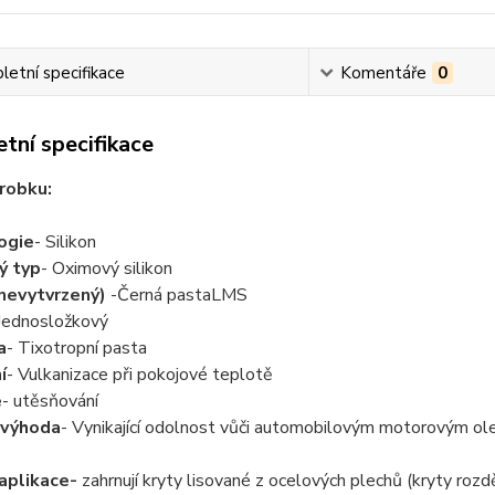
etní specifikace
Komentáře
0
tní specifikace
robku:
ogie
- Silikon
ý typ
- Oximový silikon
nevytvrzený)
-Černá pastaLMS
 Jednosložkový
a
- Tixotropní pasta
í
- Vulkanizace při pokojové teplotě
e
- utěsňování
 výhoda
- Vynikající odolnost vůči automobilovým motorovým ol
aplikace-
zahrnují kryty lisované z ocelových plechů (kryty roz