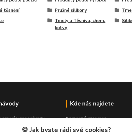
kty podle použití
Produkty podle výrobce
Prod
á těsnění
Pružné silikony
Tmel
te
Tmely a Těsniva, chem.
Sili
kotvy
 návody
Kde nás najdete
e pro Vás videonávody
Kamenná prodejna
 lepit"
PROLEP v.o.s
🍪 Jak byste rádi své cookies?