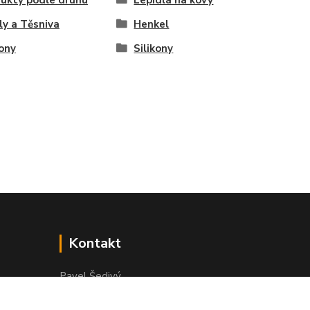
ukty podle druhu
Lepidla na kovy
y a Těsniva
Henkel
kony
Silikony
Kontakt
Pavel Šedivý
+420 602 148 895