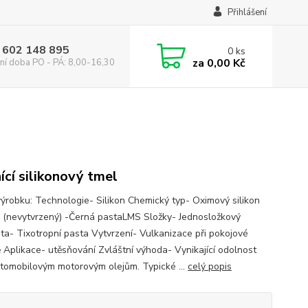
Přihlášení
 602 148 895
0
ks
za
0,00 Kč
ní doba PO - PÁ: 8,00-16,30
ící silikonový tmel
výrobku: Technologie- Silikon Chemický typ- Oximový silikon
 (nevytvrzený) -Černá pastaLMS Složky- Jednosložkový
ita- Tixotropní pasta Vytvrzení- Vulkanizace při pokojové
ě Aplikace- utěsňování Zvláštní výhoda- Vynikající odolnost
utomobilovým motorovým olejům. Typické ...
celý popis