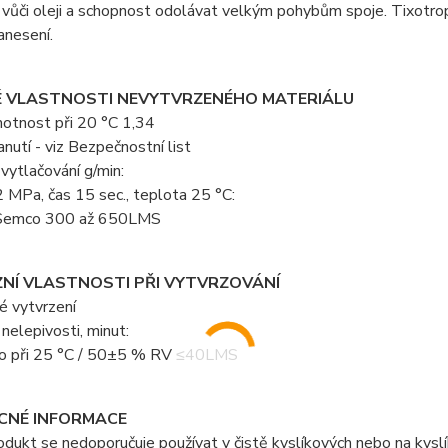
 vůči oleji a schopnost odolávat velkým pohybům spoje. Tixot
anesení.
É VLASTNOSTI NEVYTVRZENÉHO MATERIÁLU
otnost při 20 °C 1,34
nutí - viz Bezpečnostní list
vytlačování g/min:
 MPa, čas 15 sec., teplota 25 °C:
 Semco 300 až 650LMS
NÍ VLASTNOSTI PŘI VYTVRZOVÁNÍ
é vytvrzení
nelepivosti, minut:
o při 25 °C / 50±5 % RV ≤40LMS
CNÉ INFORMACE
dukt se nedoporučuje používat v čistě kyslíkových nebo na kysl