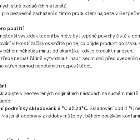
jiných silně oxidačních materiálů.
 pro bezpečné zacházení s tímto produktem najdete v Bezpečnos
ro použití
 nejlepší výsledek lepení by měly být lepené povrchy čisté a od
ování vlhkostí začíná okamžitě po té, co přijde produkt do styku
y během několika minut od okamžiku, kdy je produkt nanesen.
e třeba nechat řádně vytvrdnout (např. sedm dní) před uvedením 
no otřen pomocí nepolárních rozpouštědel.
ání
kladujte v neotevřených originálních nádobách na suchém místě.
ádob.
í podmínky skladování: 8 °C až 21°C.
Skladování pod 8 °C ne
 Materiál odebraný z nádoby může být během používání kontamino