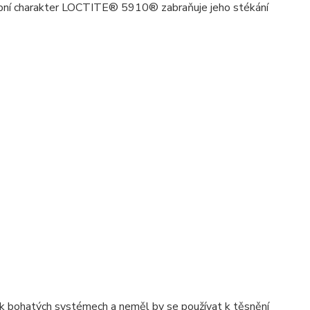
ropní charakter LOCTITE® 5910® zabraňuje jeho stékání
ík bohatých systémech a neměl by se používat k těsnění