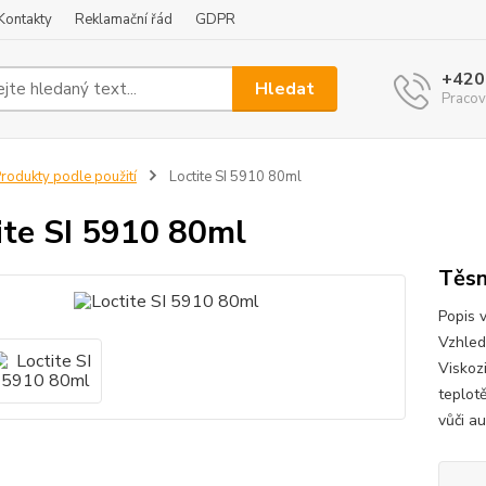
Kontakty
Reklamační řád
GDPR
+420
Hledat
Pracov
rodukty podle použití
Loctite SI 5910 80ml
ite SI 5910 80ml
Těsn
Popis 
Vzhled
Viskoz
teplot
vůči a