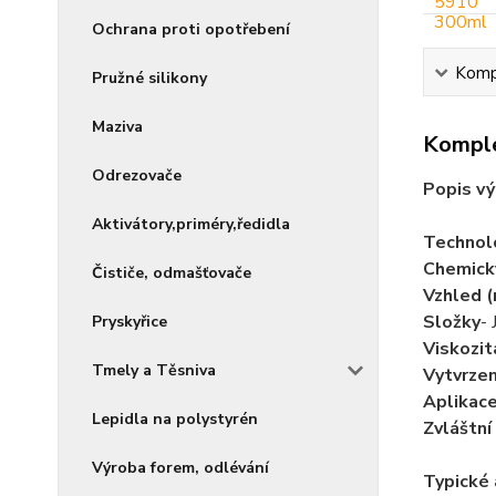
Ochrana proti opotřebení
Kompl
Pružné silikony
Maziva
Komple
Odrezovače
Popis vý
Aktivátory,priméry,ředidla
Technol
Chemick
Čističe, odmašťovače
Vzhled (
Složky
-
Pryskyřice
Viskozit
Tmely a Těsniva
Vytvrzen
Aplikac
Lepidla na polystyrén
Zvláštní
Výroba forem, odlévání
Typické 