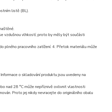
tním listě (BL).
maštěné.
 se vzdušnou vlhkostí, proto by měly být součásti
do plného pracovního zatížení. 4. Přetok materiálu může
 Informace o skladování produktu jsou uvedeny na
bo nad 28 °C může nepříznivě ovlivnit vlastnosti
ván. Proto jej nikdy nevracejte do originálního obalu