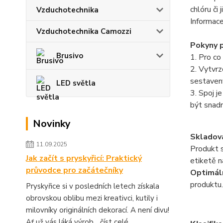
chlóru či 
Vzduchotechnika
Informace
Vzduchotechnika Camozzi
Pokyny p
Brusivo
1. Pro co
2. Vytvrz
sestaven
LED světla
3. Spoj j
být snad
Novinky
Skladov
11.09.2025
Produkt s
Jak začít s pryskyřicí: Praktický
etiketě n
průvodce pro začátečníky
Optimáln
produktu.
Pryskyřice si v posledních letech získala
obrovskou oblibu mezi kreativci, kutily i
milovníky originálních dekorací. A není divu!
Ať už vás láká výrob...
číst celé