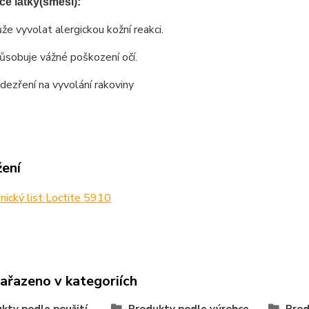
ace látky(směsi):
že vyvolat alergickou kožní reakci.
ůsobuje vážné poškození očí.
dezření na vyvolání rakoviny
žení
ický list Loctite 5910
zařazeno v kategoriích