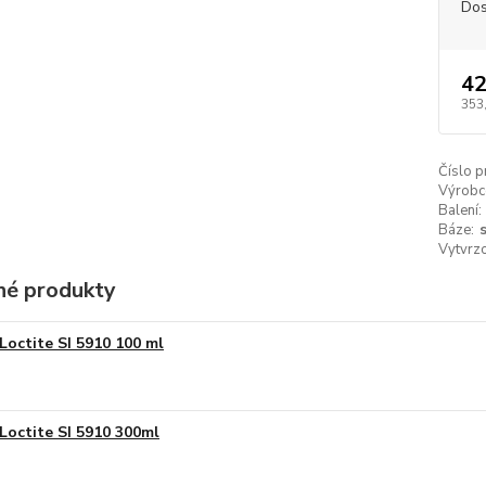
Dos
42
353
Číslo p
Výrobc
Balení:
Báze:
s
Vytvrzo
é produkty
Loctite SI 5910 100 ml
Loctite SI 5910 300ml