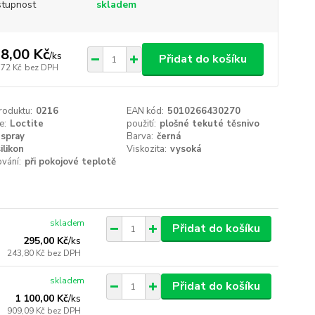
tupnost
skladem
8,00 Kč
/
ks
Přidat do košíku
,72 Kč
bez DPH
roduktu:
0216
EAN kód:
5010266430270
e:
Loctite
použití:
plošné tekuté těsnivo
spray
Barva:
černá
ilikon
Viskozita:
vysoká
vání:
při pokojové teplotě
skladem
Přidat do košíku
295,00 Kč
/
ks
243,80 Kč
bez DPH
skladem
Přidat do košíku
1 100,00 Kč
/
ks
909,09 Kč
bez DPH