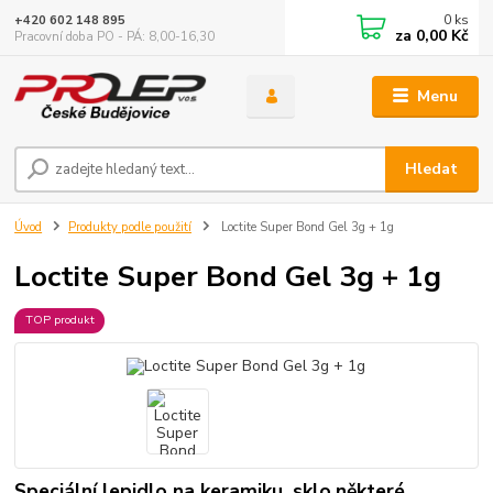
0
ks
+420 602 148 895
za
0,00 Kč
Pracovní doba PO - PÁ: 8,00-16,30
Menu
Hledat
Úvod
Produkty podle použití
Loctite Super Bond Gel 3g + 1g
Loctite Super Bond Gel 3g + 1g
TOP produkt
Speciální lepidlo na keramiku, sklo,některé