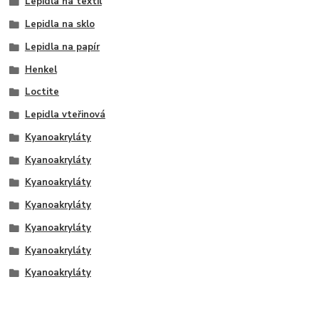
Lepidla na textil
Lepidla na sklo
Lepidla na papír
Henkel
Loctite
Lepidla vteřinová
Kyanoakryláty
Kyanoakryláty
Kyanoakryláty
Kyanoakryláty
Kyanoakryláty
Kyanoakryláty
Kyanoakryláty