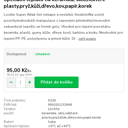
plasty,pryž,kůži,dřevo,kov,papír,korek
Loctite Super Attak Gel nekape a nestéká, flexibilníNa svislé
povrchyJednodušší manipulace s lepenými předmětyUniverzální
sekundové lepidlo ve formě gelu. Vhodné pro lepení porcelánu,
keramiky, plastů, gumy, kůže, dřeva, kovů, kartónu a korku. Nevhodné pro
lepení PP, PE, polystyrenu a jemné kůže. Dí...
celý popis
Dostupnost
skladem
95,00 Kč
/
ks
78,51 Kč
bez DPH
Přidat do košíku
Číslo produktu:
0225
EAN kód:
900101132946
Výrobce:
Loctite
použití:
keramika, sklo,některé
plasty,pryž,kůže,dřevo,kov,papír,korek
Balení:
tuba
Aplikační teplota:
+5°C až +40°C