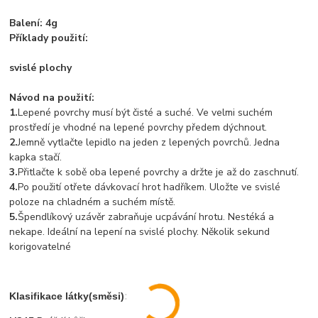
Balení: 4g
Příklady použití:
svislé plochy
Návod na použití:
1.
Lepené povrchy musí být čisté a suché. Ve velmi suchém
prostředí je vhodné na lepené povrchy předem dýchnout.
2.
Jemně vytlačte lepidlo na jeden z lepených povrchů. Jedna
kapka stačí.
3.
Přitlačte k sobě oba lepené povrchy a držte je až do zaschnutí.
4.
Po použití otřete dávkovací hrot hadříkem. Uložte ve svislé
poloze na chladném a suchém místě.
5.
Špendlíkový uzávěr zabraňuje ucpávání hrotu. Nestéká a
nekape. Ideální na lepení na svislé plochy. Několik sekund
korigovatelné
Klasifikace látky(směsi):