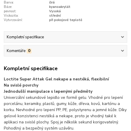
Barva:
čirá
Báze:
kyanoakrylát
pevnost:
Vysoká
Viskozita:
střední
Vytvrzování:
při pokojové teplotě
Kompletní specifikace
Komentáře
0
Kompletní specifikace
Loctite Super Attak Gel nekape a nestéká, flexibilní
Na svislé povrchy
Jednodušší manipulace s lepenými předměty
Univerzální sekundové lepidlo ve formě gelu. Vhodné pro lepení
porcelánu, keramiky, plastů, gumy, kůže, dřeva, kovů, kartónu a
korku. Nevhodné pro lepení PP, PE, polystyrenu a jemné kůže. Díky
gelové konzistenci nestéká a nekape, proto je vhodný také k
aplikaci na svislé plochy. Spoj je několik sekund korigovatelný.
Pohodlný a bezpečný systém uzávěru.