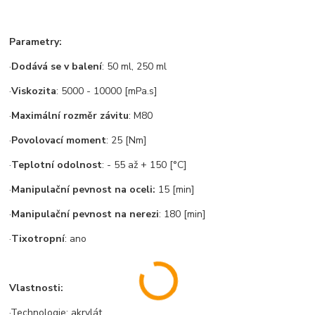
Parametry:
·
Dodává se v balení
: 50 ml, 250 ml
·
Viskozita
: 5000 - 10000 [mPa.s]
·
Maximální rozměr zá
vitu
: M80
·
Povolovací
moment
: 25 [Nm]
·
Teplotní
odolnost
: - 55 až + 150 [°C]
·
Manipulační
pevnost na oceli:
15 [min]
·
Manipulační
pevnost na nerezi
: 180 [min]
·
Tixotropní
: ano
Vlastnosti:
·Technologie: akrylát