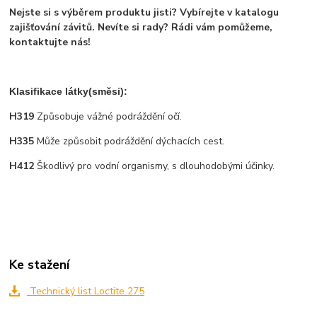
Nejste si s výběrem produktu jisti? Vybírejte v katalogu
zajišťování závitů. Nevíte si rady? Rádi vám pomůžeme,
kontaktujte ná
s!
Klasifikace látky(směsi):
H319
Způsobuje vážné podráždění očí.
H335
Může způsobit podráždění dýchacích cest.
H412
Škodlivý pro vodní organismy, s dlouhodobými účinky.
Ke stažení
Technický list Loctite 275