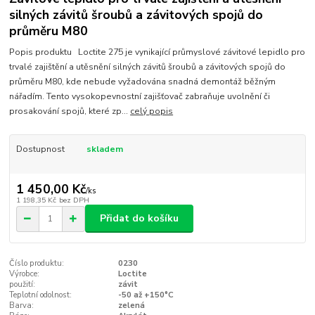
silných závitů šroubů a závitových spojů do
průměru M80
Popis produktu Loctite 275 je vynikající průmyslové závitové lepidlo pro
trvalé zajištění a utěsnění silných závitů šroubů a závitových spojů do
průměru M80, kde nebude vyžadována snadná demontáž běžným
nářadím. Tento vysokopevnostní zajišťovač zabraňuje uvolnění či
prosakování spojů, které zp...
celý popis
Dostupnost
skladem
1 450,00 Kč
/
ks
1 198,35 Kč
bez DPH
Přidat do košíku
Číslo produktu:
0230
Výrobce:
Loctite
použití:
závit
Teplotní odolnost:
-50 až +150°C
Barva:
zelená