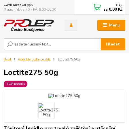
0
ks
+420 602 148 895
za
0,00 Kč
Pracovní doba PO - PÁ: 8,00-16,30
Menu
Hledat
Úvod
Produkty podle použití
Loctite275 50g
Loctite275 50g
TOP produkt
Závitové lepidlo pro trvalé zajištění a utěsnění