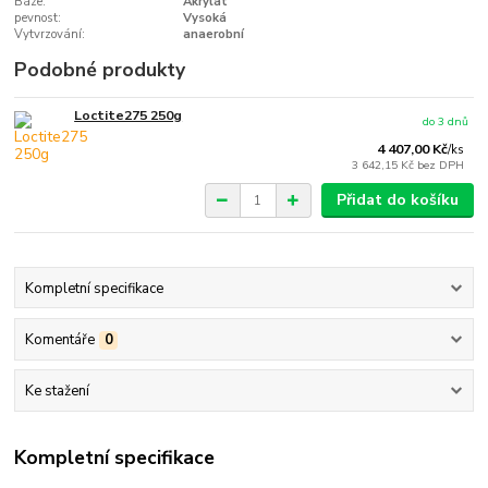
Báze:
Akrylát
pevnost:
Vysoká
Vytvrzování:
anaerobní
Podobné produkty
Loctite275 250g
do 3 dnů
4 407,00 Kč
/
ks
3 642,15 Kč
bez DPH
Přidat do košíku
Kompletní specifikace
Komentáře
0
Ke stažení
Kompletní specifikace