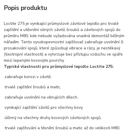
Popis produktu
Loctite 275 je vynikající průmyslové závitové lepidlo pro trvalé
zajištění a utěsnění silných závitů šroubů a závitových spojů do
průměru M80, kde nebude vyžadována snadná demontáž běžným
nářadím. Tento vysokopevnostní zajišťovač zabraňuje uvolnění či
prosakování spojů, které způsobují vibrace a rázy, je nestékavý
(tixotropní vlastnosti) a vytvrzuje bez přístupu vzduchu ve spáře
mezi lepenými kovovými povrchy.
Typické vlastnosti pro průmyslové lepidlo Loctite 275:
·zabraňuje korozi v závitě,
·trvalé zajištění šroubů a matic,
·zabraňuje uvolnění na vibrujících dílech,
·vynikající zajištění závitů pro všechny kovy,
·účinný na všechny druhy kovových závitových spojů,
·trvalé zajišťování a těsnění šroubů a matic až do velikosti M80.