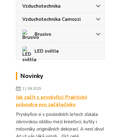
Vzduchotechnika
Vzduchotechnika Camozzi
Brusivo
LED světla
Novinky
11.09.2025
Jak začít s pryskyřicí: Praktický
průvodce pro začátečníky
Pryskyřice si v posledních letech získala
obrovskou oblibu mezi kreativci, kutily i
milovníky originálních dekorací. A není divu!
Ať už vás láká výrob...
číst celé