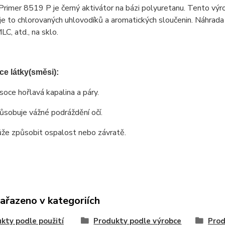
rimer 8519 P je černý aktivátor na bázi polyuretanu. Tento výro
, je to chlorovaných uhlovodíků a aromatických sloučenin. Náhr
, atd., na sklo.
ace látky(směsi):
soce hořlavá kapalina a páry.
ůsobuje vážné podráždění očí.
že způsobit ospalost nebo závratě.
zařazeno v kategoriích
kty podle použití
Produkty podle výrobce
Prod