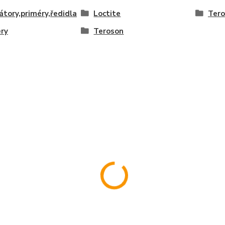
átory,priméry,ředidla
Loctite
Ter
ry
Teroson