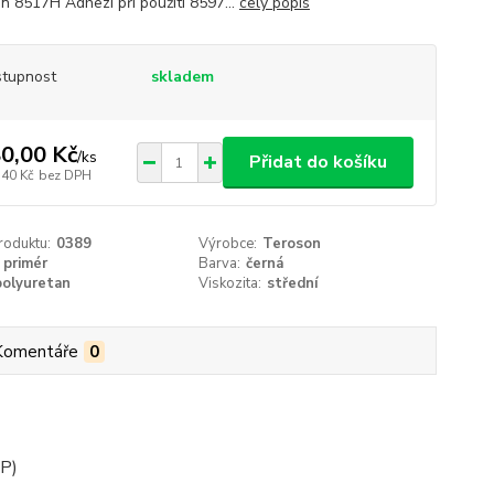
n 8517H Adhezi při použití 8597...
celý popis
tupnost
skladem
0,00 Kč
/
ks
Přidat do košíku
,40 Kč
bez DPH
roduktu:
0389
Výrobce:
Teroson
primér
Barva:
černá
polyuretan
Viskozita:
střední
Komentáře
0
 P)