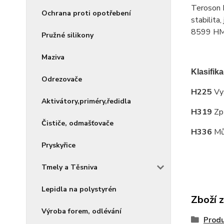
Teroson P
Ochrana proti opotřebení
stabilita
8599 HMLC
Pružné silikony
Maziva
Klasifik
Odrezovače
H225
Vy
Aktivátory,priméry,ředidla
H319
Zp
Čističe, odmašťovače
H336
Mů
Pryskyřice
Tmely a Těsniva
Lepidla na polystyrén
Zboží 
Výroba forem, odlévání
Produ