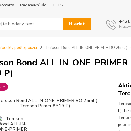
Kontakty
Reklamační řád
GDPR
+420
Hledat
Pracov
rodukty podle použití
Teroson Bond ALL-IN-ONE-PRIMER BO 25ml ( Te
son Bond ALL-IN-ONE-PRIMER B
 P)
Akti
ukt
Tero
Teroso
P) Ter
Tento v
je to 