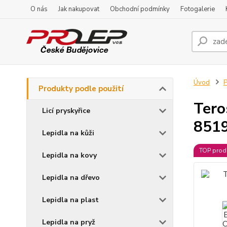
O nás
Jak nakupovat
Obchodní podmínky
Fotogalerie
Úvod
P
Produkty podle použití
Tero
Licí pryskyřice
8519
Lepidla na kůži
TOP prod
Lepidla na kovy
Lepidla na dřevo
Lepidla na plast
Lepidla na pryž