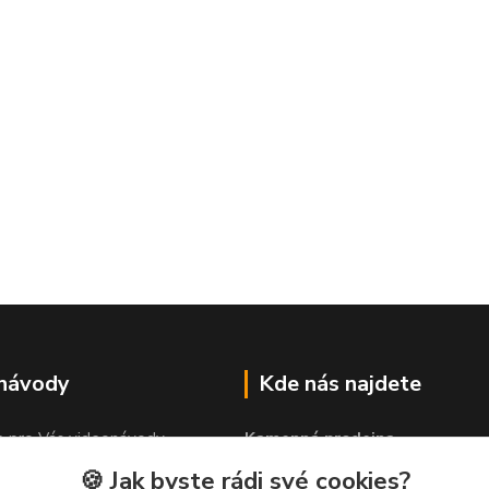
 návody
Kde nás najdete
e pro Vás videonávody
Kamenná prodejna
 lepit"
PROLEP v.o.s
🍪 Jak byste rádi své cookies?