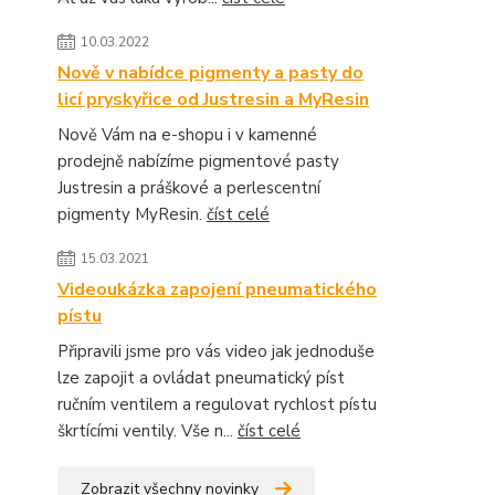
10.03.2022
Nově v nabídce pigmenty a pasty do
licí pryskyřice od Justresin a MyResin
Nově Vám na e-shopu i v kamenné
prodejně nabízíme pigmentové pasty
Justresin a práškové a perlescentní
pigmenty MyResin.
číst celé
15.03.2021
Videoukázka zapojení pneumatického
pístu
Připravili jsme pro vás video jak jednoduše
lze zapojit a ovládat pneumatický píst
ručním ventilem a regulovat rychlost pístu
škrtícími ventily. Vše n...
číst celé
Zobrazit všechny novinky