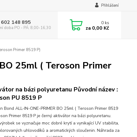
Přihlášení
 602 148 895
0
ks
za
0,00 Kč
ní doba PO - PÁ: 8,00-16,30
roson Primer 8519 P)
O 25ml ( Teroson Primer
vátor na bázi polyuretanu Původní název :
son PU 8519 P
n Bond ALL-IN-ONE-PRIMER BO 25ml ( Teroson Primer 8519
oson Primer 8519 P je černý aktivátor na bázi polyuretanu.
ýrobek se vyznačuje moc dobré krytí a vynikající UV stabilita,
chlorovaných uhlovodíků a aromatických sloučenin. Náhrada za