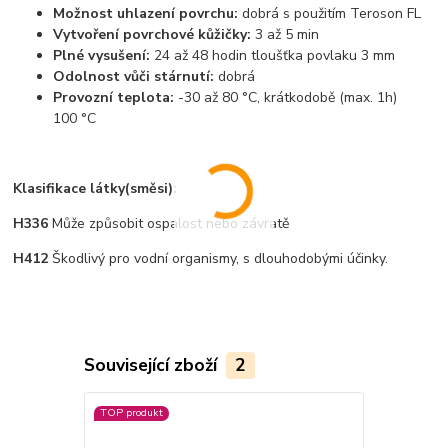
Možnost uhlazení povrchu:
dobrá s použitím Teroson FL
Vytvoření povrchové kůžičky:
3 až 5 min
Plné vysušení:
24 až 48 hodin tloušťka povlaku 3 mm
Odolnost vůči stárnutí:
dobrá
Provozní teplota:
-30 až 80 °C, krátkodobě (max. 1h)
100 °C
Klasifikace látky(směsi):
H336
Může způsobit ospalost nebo závratě
H412
Škodlivý pro vodní organismy, s dlouhodobými účinky.
Související zboží
2
TOP produkt
TOP produkt