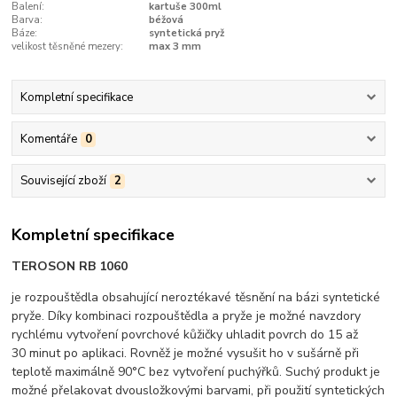
Balení:
kartuše 300ml
Barva:
béžová
Báze:
syntetická pryž
velikost těsněné mezery:
max 3 mm
Kompletní specifikace
Komentáře
0
Související zboží
2
Kompletní specifikace
TEROSON RB 1060
je rozpouštědla obsahující neroztékavé těsnění na bázi syntetické
pryže. Díky kombinaci rozpouštědla a pryže je možné navzdory
rychlému vytvoření povrchové kůžičky uhladit povrch do 15 až
30 minut po aplikaci. Rovněž je možné vysušit ho v sušárně při
teplotě maximálně 90°C bez vytvoření puchýřků. Suchý produkt je
možné přelakovat dvousložkovými barvami, při použití syntetických