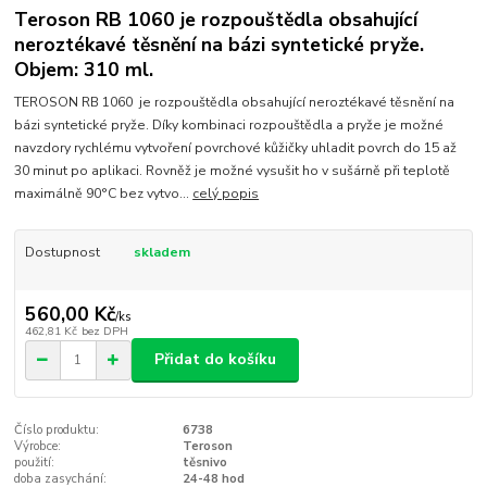
Teroson RB 1060 je rozpouštědla obsahující
neroztékavé těsnění na bázi syntetické pryže.
Objem: 310 ml.
TEROSON RB 1060 je rozpouštědla obsahující neroztékavé těsnění na
bázi syntetické pryže. Díky kombinaci rozpouštědla a pryže je možné
navzdory rychlému vytvoření povrchové kůžičky uhladit povrch do 15 až
30 minut po aplikaci. Rovněž je možné vysušit ho v sušárně při teplotě
maximálně 90°C bez vytvo...
celý popis
Dostupnost
skladem
560,00 Kč
/
ks
462,81 Kč
bez DPH
Přidat do košíku
Číslo produktu:
6738
Výrobce:
Teroson
použití:
těsnivo
doba zasychání:
24-48 hod