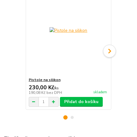
Pistole na silikon
Pistole na si
230,00 Kč
350,00 K
/
ks
skladem
190,08 Kč
bez DPH
289,26 Kč
be
Přidat do košíku