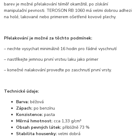
barev je možné přelakování téměř okamžitě, po získání
manipulační pevnosti. TEROSON RB 1060 má velmi dobrou adhezi
na holé, lakované nebo primerem ošetřené kovové plechy.
Přelakování je možné za těchto podmínek:
– nechte vysychat minimálně 16 hodin pro řádné vyschnutí
– nastříkejte jemnou první vrstvu laku jako primer
– konečné nalakování proveďte po zaschnutí první vrsty.
Technické údaje:
Barva:
béžová
Zápach:
po benzínu
Konzistence:
pasta
Měrná hmotnost:
cca 1,33 g/cm³
Obsah pevných látek:
přibližně 73 %
Stabilita housenky:
velmi dobrá