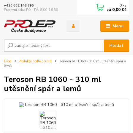
0
ks
+420 602 148 895
za
0,00 Kč
Pracovní doba PO - PÁ: 8,00-16,30
Menu
Hledat
Úvod
Produkty podle použití
Teroson RB 1060 - 310 ml utěsnění spár a
lemů
Teroson RB 1060 - 310 ml
utěsnění spár a lemů