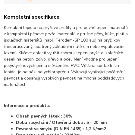
Kompletní specifikace
Kontaktní lepidlo na pryžové profily a pro pevné lepení materiálů
z kompaktní i pěnové pryže, materiálů z pružné pěny, kůže, plsti a
isolačních materiálů (např. Terodem-SP 100 alu) na pryž, kov
(neopracovaný, opatřený základním nátěrem nebo vypalovacím
lakem). Klíčové oblasti využití zahrnují lepení pryže a izolačních
desek na beton, zdivo, dřevo a ocel. Není vhodné pro lepení
polystyrénových pěn a měkčeného PVC. Většina kontaktních
lepidel je na bázi polychloroprénu. Vykazují vynikající počáteční
pevnost a dosahují vysokých pevností na mnoha podkladových
materiálech.
Informace o produktu:
Obsah pevných látek : 30%
Doba zasychání / Otevřená doba : 5 – 20 min
Pevnost ve smyku (DIN EN 1465) : 1,2 N/mm2