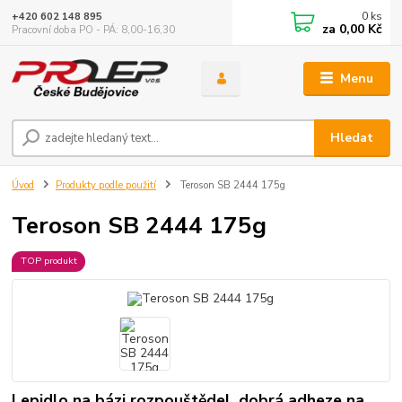
0
ks
+420 602 148 895
za
0,00 Kč
Pracovní doba PO - PÁ: 8,00-16,30
Menu
Hledat
Úvod
Produkty podle použití
Teroson SB 2444 175g
Teroson SB 2444 175g
TOP produkt
Lepidlo na bázi rozpouštědel, dobrá adheze na