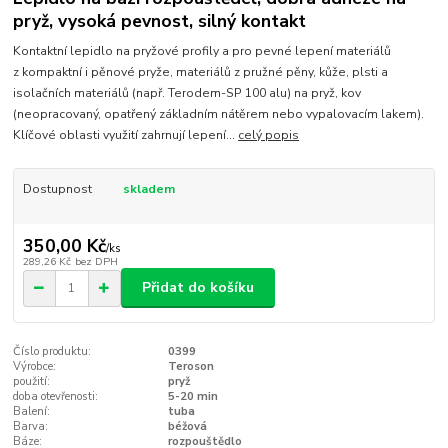
pryž, vysoká pevnost, silný kontakt
Kontaktní lepidlo na pryžové profily a pro pevné lepení materiálů
z kompaktní i pěnové pryže, materiálů z pružné pěny, kůže, plsti a
isolačních materiálů (např. Terodem-SP 100 alu) na pryž, kov
(neopracovaný, opatřený základním nátěrem nebo vypalovacím lakem).
Klíčové oblasti využití zahrnují lepení...
celý popis
Dostupnost
skladem
350,00 Kč
/
ks
289,26 Kč
bez DPH
Přidat do košíku
Číslo produktu:
0399
Výrobce:
Teroson
použití:
pryž
doba otevřenosti:
5-20 min
Balení:
tuba
Barva:
béžová
Báze:
rozpouštědlo