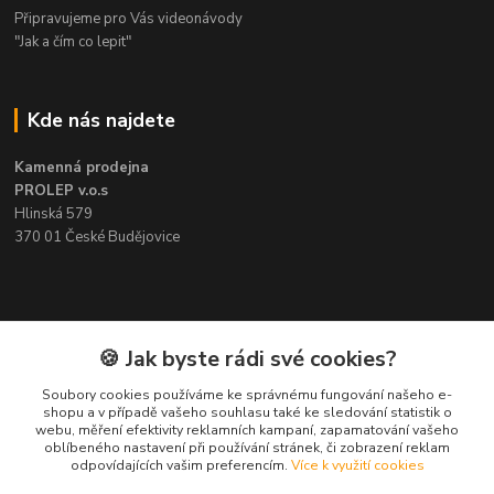
Připravujeme pro Vás videonávody
"Jak a čím co lepit"
Kde nás najdete
Kamenná prodejna
PROLEP v.o.s
Hlinská 579
370 01 České Budějovice
Kontakt
🍪 Jak byste rádi své cookies?
Soubory cookies používáme ke správnému fungování našeho e-
Pavel Šedivý
shopu a v případě vašeho souhlasu také ke sledování statistik o
+420 602 148 895
webu, měření efektivity reklamních kampaní, zapamatování vašeho
Pracovní doba PO - PÁ: 8,00-16,30
oblíbeného nastavení při používání stránek, či zobrazení reklam
odpovídajících vašim preferencím.
Více k využití cookies
lepidla@prolep.cz