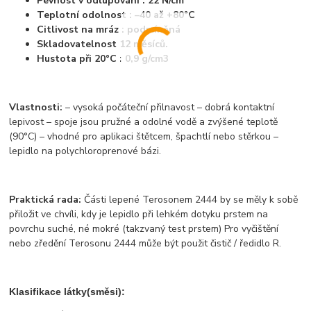
Pevnost v odlupování : 22 N/cm
Teplotní odolnost : –40 až +80°C
Citlivost na mráz : podmíněná
Skladovatelnost 12 měsíců.
Hustota při 20°C : 0,9 g/cm3
Vlastnosti:
– vysoká počáteční přilnavost – dobrá kontaktní
lepivost – spoje jsou pružné a odolné vodě a zvýšené teplotě
(90°C) – vhodné pro aplikaci štětcem, špachtlí nebo stěrkou –
lepidlo na polychloropre­nové bázi.
Praktická rada:
Části lepené Terosonem 2444 by se měly k sobě
přiložit ve chvíli, kdy je lepidlo při lehkém dotyku prstem na
povrchu suché, né mokré (takzvaný test prstem) Pro vyčištění
nebo zředění Terosonu 2444 může být použit čistič / ředidlo R.
Klasifikace látky(směsi):