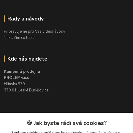
Rady a návody
Připravujeme pro Vás videonávody
"Jak a čím co lepit"
Kde nás najdete
Kamenná prodejna
PROLEP v.o.s
Hlinská 579
370 01 České Budějovice
Kontakt
🍪 Jak byste rádi své cookies?
Soubory cookies používáme ke správnému fungování našeho e-