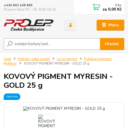
0
ks
+420 602 148 895
za
0,00 Kč
Pracovní doba PO - PÁ: 8,00-16,30
Menu
Hledat
Úvod
Produkty podle použití
Licí pryskyřice
Práškové pigmenty
MyResin
KOVOVÝ PIGMENT MYRESIN - GOLD 25 g
KOVOVÝ PIGMENT MYRESIN -
GOLD 25 g
Novinka