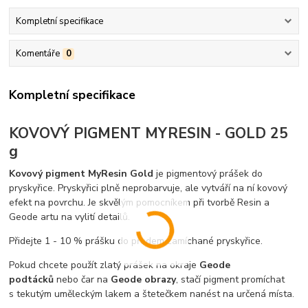
Kompletní specifikace
Komentáře
0
Kompletní specifikace
KOVOVÝ PIGMENT MYRESIN - GOLD 25
g
Kovový pigment MyResin Gold
je pigmentový prášek do
pryskyřice. Pryskyřici plně neprobarvuje, ale vytváří na ní kovový
efekt na povrchu. Je skvělým pomocníkem při tvorbě Resin a
Geode artu na vylití detailů.
Přidejte 1 - 10 % prášku do předem zamíchané pryskyřice.
Pokud chcete použít zlatý prášek na okraje
Geode
podtácků
nebo čar na
Geode obrazy
, stačí pigment promíchat
s tekutým uměleckým lakem a štetečkem nanést na určená místa.