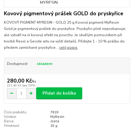
Kovový pigmentový prášek GOLD do pryskyřice
KOVOVÝ PIGMENT MYRESIN - GOLD 25 g Kovový pigment MyResin
Gold je pigmentový prášek do pryskyřice. Pryskyřici plně neprobarvuje,
ale vytváří na ní kovový efekt na povrchu. Je skvělým pomocníkem při
tvorbě Resin a Geode artu na vylití detailů. Přidejte 1 - 10 % prášku do
předem zamíchané pryskyřice...
celý popis
Dostupnost
skladem
280,00 Kč
/
ks
231,40 Kč
bez DPH
Přidat do košíku
Číslo produktu:
7820
Výrobce:
MyResin
Barva:
zlatá
Hmotnost:
25 g