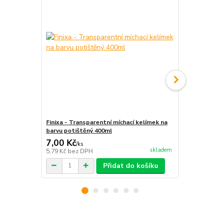
Finixa - Transparentní míchací kelímek na
Finixa - Tra
barvu potištěný 400ml
barvu potiš
7,00 Kč
8,00 Kč
/
ks
/
k
skladem
5,79 Kč
bez DPH
6,61 Kč
bez 
Přidat do košíku