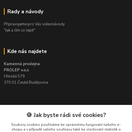
Rady a návody
Připravujeme pro Vás videonávody
"Jak a čím co lepit"
Kde nás najdete
Kamenná prodejna
PROLEP v.o.s
Hlinská 579
370 01 České Budějovice
Kontakt
🍪 Jak byste rádi své cookies?
Soubory cookies používáme ke správnému fungování našeho e-
Pavel Šedivý
shopu a v případě vašeho souhlasu také ke sledování statistik o
+420 602 148 895