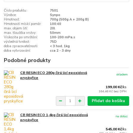
Číslo produktu:
7501
Výrobce:
Synpo
Hmotnost:
700g (500g A + 200g B)
Hmotností mísící poměr:
100:40
max. objem lití:
20l
max. tloušťka vrstvy:
50mm
Viskozita po smrštění:
100-200 mPa.s
výsledná tvrdost:
75D
doba zpracovatelnosti:
< 3 hod. 1kg
doba vytvrzování:
cca 2 - 3 dny
Podobné produkty
CB RESIN ECO 280g čirá licí epoxidová
skladem
pryskyřice
199,00 Kč
/
ks
164,46 Kč
bez DPH
Přidat do košíku
CB RESIN ECO 1,4kg čirá licí epoxidová
na dotaz
pryskyřice
545,00 Kč
/
ks