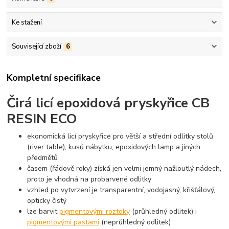
Ke stažení
Související zboží
6
Kompletní specifikace
Čirá licí epoxidová pryskyřice
CB
RESIN ECO
ekonomická licí pryskyřice pro větší a střední odlitky stolů
(river table), kusů nábytku, epoxidových lamp a jiných
předmětů
časem (řádově roky) získá jen velmi jemný nažloutlý nádech,
proto je vhodná na probarvené odlitky
vzhled po vytvrzení je transparentní, vodojasný, křišťálový,
opticky čistý
lze barvit
pigmentovými roztoky
(průhledný odlitek) i
pigmentovými pastami
(neprůhledný odlitek)