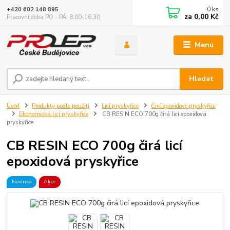
0
ks
+420 602 148 895
za
0,00 Kč
Pracovní doba PO - PÁ: 8,00-16,30
Menu
Hledat
Úvod
Produkty podle použití
Licí pryskyřice
Čiré epoxidové pryskyřice
Ekonomická licí pryskyřice
CB RESIN ECO 700g čirá licí epoxidová
pryskyřice
CB RESIN ECO 700g čirá licí
epoxidová pryskyřice
Novinka
Akce