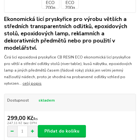
Ekonomická licí pryskyřice pro výrobu větších a
středních transparentních odlitků, epoxidových
stolů, epoxidových lamp, reklamních a
dekorativních předmětů nebo pro použití v
modelářství.
Čirá licí epoxidová pryskyřice CB RESIN ECO ekonomická licí pryskyřice
pro větší a střední odlitky stolů (river table), kusů nábytku, epoxidových
lamp a jiných předmětů časem (řádově roky) získá jen velmi jemný
nažloutlý nádech, proto je vhodná na probarvené odlitky vzhled po
vytvrzen...
celý popis
Dostupnost
skladem
299,00 Kč
/
ks
247,11 Kč
bez DPH
Přidat do košíku