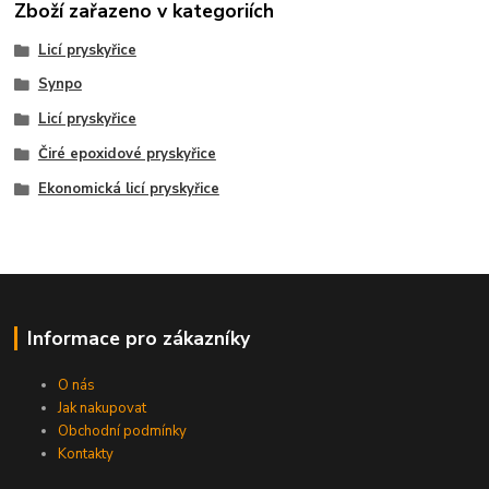
Zboží zařazeno v kategoriích
Licí pryskyřice
Synpo
Licí pryskyřice
Čiré epoxidové pryskyřice
Ekonomická licí pryskyřice
Informace pro zákazníky
O nás
Jak nakupovat
Obchodní podmínky
Kontakty