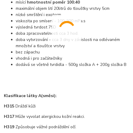
mísící
hmotnostní poměr 100:40
maximální objem lití 20litrů do tloušťky vrstvy 5cm
nízké smrštění i exoterm
viskozita po smísení - 100-200 mPa.s
výsledná tvrdost 75D
doba zpracovatelnosti cca 3 hod.
doba vytvrzování - cca 3 dny v závislosti na odlévaném
množství a tloušťce vrstvy
bez zápachu
vhodná i pro začátečníky
dodává se včetně tvrdidla - 500g složka A + 200g složka B
Klasifikace látky A(směsi):
H315
Dráždí kůži
H317
Může vyvolat alergickou kožní reakci.
H319
Způsobuje vážné podráždění očí.