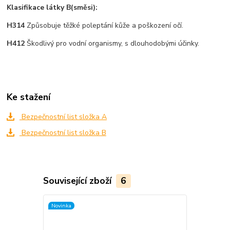
Klasifikace látky B(směsi):
H314
Způsobuje těžké poleptání kůže a poškození očí.
H412
Škodlivý pro vodní organismy, s dlouhodobými účinky.
Ke stažení
Bezpečnostní list složka A
Bezpečnostní list složka B
Související zboží
6
Novinka
Novinka