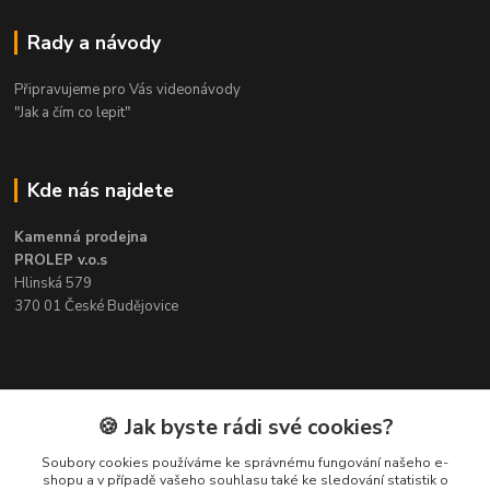
Rady a návody
Připravujeme pro Vás videonávody
"Jak a čím co lepit"
Kde nás najdete
Kamenná prodejna
PROLEP v.o.s
Hlinská 579
370 01 České Budějovice
Kontakt
🍪 Jak byste rádi své cookies?
Soubory cookies používáme ke správnému fungování našeho e-
Pavel Šedivý
shopu a v případě vašeho souhlasu také ke sledování statistik o
+420 602 148 895