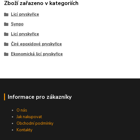
Zboží zařazeno v kategoriích
Licí pryskyřice
Synpo
Licí pryskyřice
Čiré epoxidové pryskyřice
Ekonomická licí pryskyřice
Informace pro zákazníky
O nás
Jak nakupovat
Obchodní podmínky
Kontakty