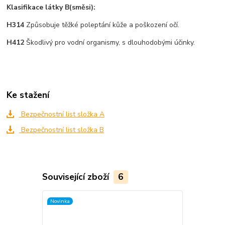
Klasifikace látky B(směsi):
H314
Způsobuje těžké poleptání kůže a poškození očí.
H412
Škodlivý pro vodní organismy, s dlouhodobými účinky.
Ke stažení
Bezpečnostní list složka A
Bezpečnostní list složka B
Související zboží
6
Novinka
Novinka