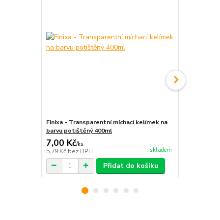
Finixa - Transparentní míchací kelímek na
Finixa - Tra
barvu potištěný 400ml
barvu potiš
7,00 Kč
8,00 Kč
/
ks
/
k
skladem
5,79 Kč
bez DPH
6,61 Kč
bez 
Přidat do košíku