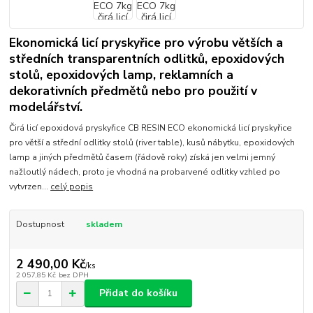
Ekonomická licí pryskyřice pro výrobu větších a
středních transparentních odlitků, epoxidových
stolů, epoxidových lamp, reklamních a
dekorativních předmětů nebo pro použití v
modelářství.
Čirá licí epoxidová pryskyřice CB RESIN ECO ekonomická licí pryskyřice
pro větší a střední odlitky stolů (river table), kusů nábytku, epoxidových
lamp a jiných předmětů časem (řádově roky) získá jen velmi jemný
nažloutlý nádech, proto je vhodná na probarvené odlitky vzhled po
vytvrzen...
celý popis
Dostupnost
skladem
2 490,00 Kč
/
ks
2 057,85 Kč
bez DPH
Přidat do košíku