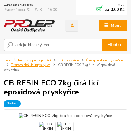
0
ks
+420 602 148 895
za
0,00 Kč
Pracovní doba PO - PÁ: 8,00-16,30
Menu
Hledat
Úvod
Produkty podle použití
Licí pryskyřice
Čiré epoxidové pryskyřice
Ekonomická licí pryskyřice
CB RESIN ECO 7kg čirá licí epoxidová
pryskyřice
CB RESIN ECO 7kg čirá licí
epoxidová pryskyřice
Novinka