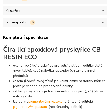
Ke stažení
Související zboží
6
Kompletní specifikace
Čirá licí epoxidová pryskyřice
CB
RESIN ECO
ekonomická licí pryskyřice pro větší a střední odlitky stolů
(river table), kusů nábytku, epoxidových lamp a jiných
předmětů
časem (řádově roky) získá jen velmi jemný nažloutlý nádech,
proto je vhodná na probarvené odlitky
vzhled po vytvrzení je transparentní, vodojasný, křišťálový,
opticky čistý
lze barvit
pigmentovými roztoky
(průhledný odlitek) i
pigmentovými pastami
(neprůhledný odlitek)