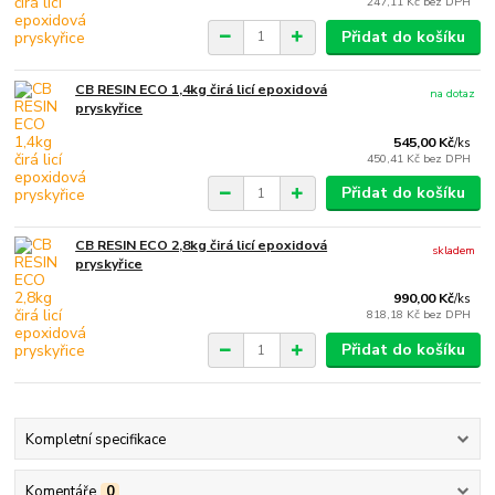
247,11 Kč
bez DPH
Přidat do košíku
CB RESIN ECO 1,4kg čirá licí epoxidová
na dotaz
pryskyřice
545,00 Kč
/
ks
450,41 Kč
bez DPH
Přidat do košíku
CB RESIN ECO 2,8kg čirá licí epoxidová
skladem
pryskyřice
990,00 Kč
/
ks
818,18 Kč
bez DPH
Přidat do košíku
Kompletní specifikace
Komentáře
0