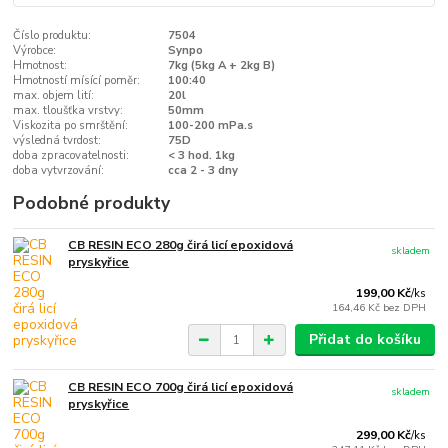
Číslo produktu:
7504
Výrobce:
Synpo
Hmotnost:
7kg (5kg A + 2kg B)
Hmotností mísící poměr:
100:40
max. objem lití:
20l
max. tloušťka vrstvy:
50mm
Viskozita po smrštění:
100-200 mPa.s
výsledná tvrdost:
75D
doba zpracovatelnosti:
< 3 hod. 1kg
doba vytvrzování:
cca 2 - 3 dny
Podobné produkty
CB RESIN ECO 280g čirá licí epoxidová
skladem
pryskyřice
199,00 Kč
/
ks
164,46 Kč
bez DPH
Přidat do košíku
CB RESIN ECO 700g čirá licí epoxidová
skladem
pryskyřice
299,00 Kč
/
ks