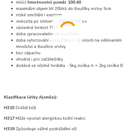
mísící
hmotnostní poměr 100:40
maximální objem lití 20litrů do tloušťky vrstvy 5cm
nízké smrštění i exoterm
viskozita po smísení - 100-200 mPa.s
výsledná tvrdost 75D
doba zpracovatelnosti cca 3 hod.
doba vytvrzování - cca 3 dny v závislosti na odlévaném
množství a tloušťce vrstvy
bez zápachu
vhodná i pro začátečníky
dodává se včetně tvrdidla - 5kg složka A + 2kg složka B
Klasifikace látky A(směsi):
H315
Dráždí kůži
H317
Může vyvolat alergickou kožní reakci.
H319
Způsobuje vážné podráždění očí.