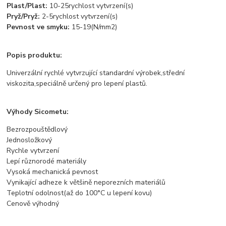
Plast/Plast:
10-25rychlost vytvrzení(s)
Pryž/Pryž:
2-5rychlost vytvrzení(s)
Pevnost ve smyku:
15-19(N/mm2)
Popis produktu:
Univerzální rychlé vytvrzující standardní výrobek,střední
viskozita,speciálně určený pro lepení plastů.
Výhody Sicometu:
Bezrozpouštědlový
Jednosložkový
Rychle vytvrzení
Lepí různorodé materiály
Vysoká mechanická pevnost
Vynikající adheze k většině neporezních materiálů
Teplotní odolnost(až do 100°C u lepení kovu)
Cenově výhodný