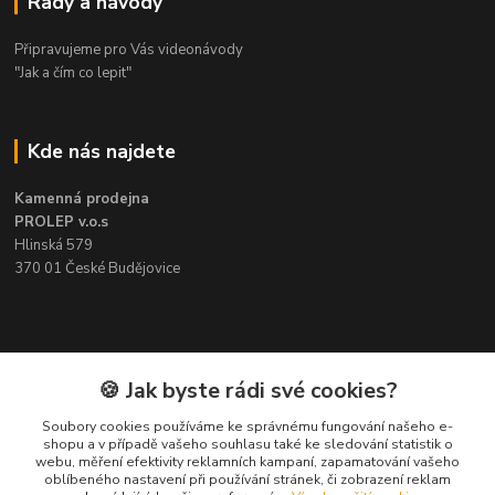
Rady a návody
Připravujeme pro Vás videonávody
"Jak a čím co lepit"
Kde nás najdete
Kamenná prodejna
PROLEP v.o.s
Hlinská 579
370 01 České Budějovice
Kontakt
🍪 Jak byste rádi své cookies?
Soubory cookies používáme ke správnému fungování našeho e-
Pavel Šedivý
shopu a v případě vašeho souhlasu také ke sledování statistik o
+420 602 148 895
webu, měření efektivity reklamních kampaní, zapamatování vašeho
Pracovní doba PO - PÁ: 8,00-16,30
oblíbeného nastavení při používání stránek, či zobrazení reklam