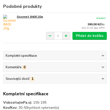
Podobné produkty
Sicomet 8400 20g
skladem
390,00 Kč
/
ks
322,31 Kč
bez DPH
Přidat do košíku
Kompletní specifikace
Komentáře
0
Související zboží
1
Kompletní specifikace
Viskozita(mPa.s):
155-195
Kov/Kov:
30-50rychlost vytvrzení(s)