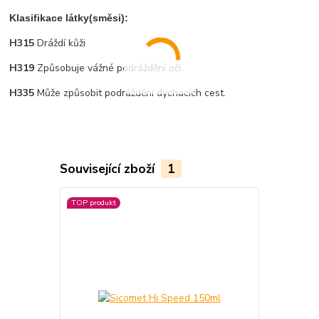
Klasifikace látky(směsi):
H315
Dráždí kůži
H319
Způsobuje vážné podráždění očí.
H335
Může způsobit podráždění dýchacích cest.
Související zboží
1
TOP produkt