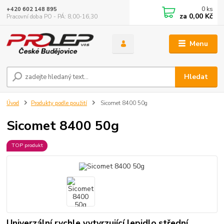
0
ks
+420 602 148 895
za
0,00 Kč
Pracovní doba PO - PÁ: 8,00-16,30
Menu
Hledat
Úvod
Produkty podle použití
Sicomet 8400 50g
Sicomet 8400 50g
TOP produkt
Univerzální rychle vytvrzující lepidlo,střední