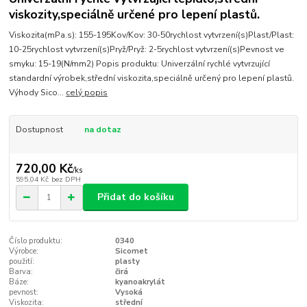
viskozity,speciálně určené pro lepení plastů.
Viskozita(mPa.s): 155-195Kov/Kov: 30-50rychlost vytvrzení(s)Plast/Plast:
10-25rychlost vytvrzení(s)Pryž/Pryž: 2-5rychlost vytvrzení(s)Pevnost ve
smyku: 15-19(N/mm2) Popis produktu: Univerzální rychlé vytvrzující
standardní výrobek,střední viskozita,speciálně určený pro lepení plastů.
Výhody Sico...
celý popis
Dostupnost
na dotaz
720,00 Kč
/
ks
595,04 Kč
bez DPH
Přidat do košíku
Číslo produktu:
0340
Výrobce:
Sicomet
použití:
plasty
Barva:
čirá
Báze:
kyanoakrylát
pevnost:
Vysoká
Viskozita:
střední