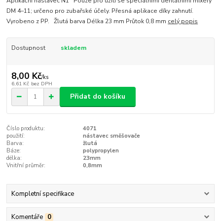
Aplikační nástavec N1 Pouze pro užití se speciálními den­tálními mixéry
DM 4–11; určeno pro zubařské účely. Přesná aplikace díky zahnutí.
Vyrobeno z PP. Žlutá barva Délka 23 mm Průtok 0,8 mm
celý popis
Dostupnost
skladem
8,00 Kč
/
ks
6,61 Kč
bez DPH
Přidat do košíku
Číslo produktu:
4071
použití:
nástavec směšovače
Barva:
žlutá
Báze:
polypropylen
délka:
23mm
Vnitřní průměr:
0,8mm
Kompletní specifikace
Komentáře
0