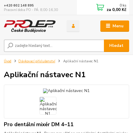
0
ks
+420 602 148 895
za
0,00 Kč
Pracovní doba PO - PÁ: 8,00-16,30
Menu
Hledat
Úvod
Dávkovací příslušenství
Aplikační nástavec N1
Aplikační nástavec N1
Pro dentální mixér DM 4–11