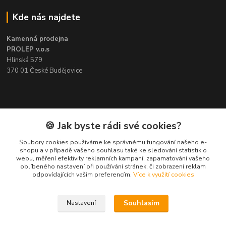
Kde nás najdete
Kamenná prodejna
PROLEP v.o.s
Hlinská 579
370 01 České Budějovice
Kontakt
🍪 Jak byste rádi své cookies?
Soubory cookies používáme ke správnému fungování našeho e-
Pavel Šedivý
shopu a v případě vašeho souhlasu také ke sledování statistik o
+420 602 148 895
webu, měření efektivity reklamních kampaní, zapamatování vašeho
Pracovní doba PO - PÁ: 8,00-16,30
oblíbeného nastavení při používání stránek, či zobrazení reklam
odpovídajících vašim preferencím.
Více k využití cookies
lepidla@prolep.cz
Souhlasím
Nastavení