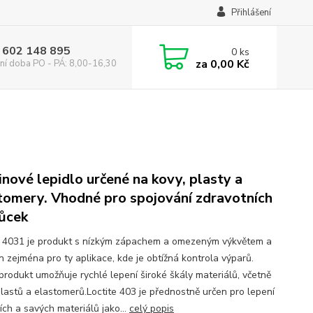
Přihlášení
 602 148 895
0
ks
za
0,00 Kč
ní doba PO - PÁ: 8,00-16,30
inové lepidlo určené na kovy, plasty a
tomery. Vhodné pro spojování zdravotních
ůcek
e 4031 je produkt s nízkým zápachem a omezeným výkvětem a
n zejména pro ty aplikace, kde je obtížná kontrola výparů.
produkt umožňuje rychlé lepení široké škály materiálů, včetně
plastů a elastomerů.Loctite 403 je přednostně určen pro lepení
ích a savých materiálů jako...
celý popis