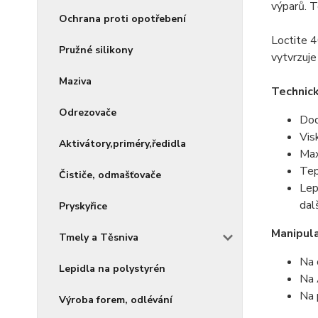
výparů. T
Ochrana proti opotřebení
Loctite 4
Pružné silikony
vytvrzuje
Maziva
Technic
Odrezovače
Dod
Vis
Aktivátory,priméry,ředidla
Max
Tep
Čističe, odmašťovače
Lep
dalš
Pryskyřice
Manipul
Tmely a Těsniva
Na 
Lepidla na polystyrén
Na 
Na 
Výroba forem, odlévání