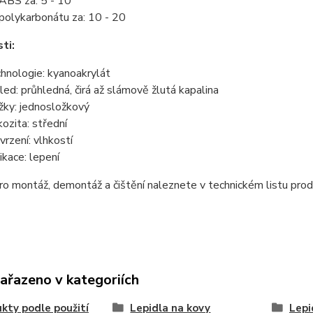
ABS za: 5 - 10
polykarbonátu za: 10 - 20
ti:
hnologie: kyanoakrylát
led: průhledná, čirá až slámově žlutá kapalina
žky: jednosložkový
kozita: střední
vrzení: vlhkostí
ikace: lepení
o montáž, demontáž a čištění naleznete v technickém listu prod
zařazeno v kategoriích
kty podle použití
Lepidla na kovy
Lepi