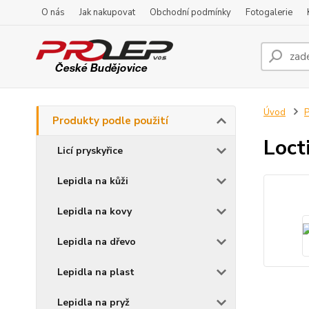
O nás
Jak nakupovat
Obchodní podmínky
Fotogalerie
Úvod
P
Produkty podle použití
Loct
Licí pryskyřice
Lepidla na kůži
Lepidla na kovy
Lepidla na dřevo
Lepidla na plast
Lepidla na pryž