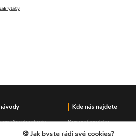
akryláty
 návody
Kde nás najdete
e pro Vás videonávody
Kamenná prodejna
 lepit"
PROLEP v.o.s
🍪 Jak byste rádi své cookies?