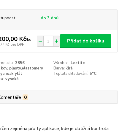
tupnost
do 3 dnů
200,00 Kč
/
ks
Přidat do košíku
,74 Kč
bez DPH
roduktu:
3856
Výrobce:
Loctite
kov, plasty,elastomery
Barva:
čirá
kyanoakrylát
Teplota skladování:
5°C
ta:
vysoká
Komentáře
0
en zejména pro ty aplikace, kde je obtížná kontrola