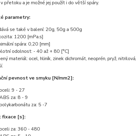
 v přetoku a je možné jej použít i do větší spáry.
ké parametry:
ává se také v balení: 20g, 50g a 500g
kozita: 1200 [mPa.s]
imální spára: 0,20 [mm]
lotní odolnost: - 40 až + 80 [°C]
ený materiál: ocel, hliník, zinek dichromát, neoprén, pryž, nitrilo
í.
ační pevnost ve smyku [N/mm2]:
oceli: 9 - 27
ABS za: 8 - 9
polykarbonátu za: 5 -7
 fixace [s]:
oceli za: 360 - 480