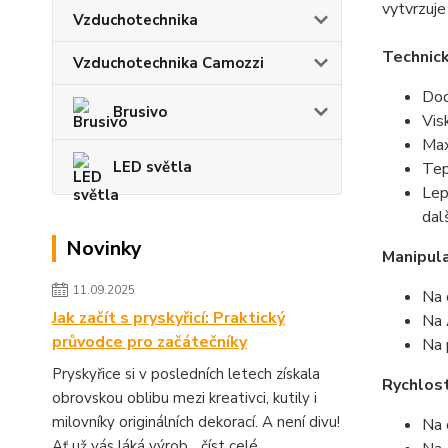
vytvrzuje
Vzduchotechnika
Technic
Vzduchotechnika Camozzi
Dod
Brusivo
Vis
Max
LED světla
Tep
Lep
dalš
Novinky
Manipul
11.09.2025
Na 
Jak začít s pryskyřicí: Praktický
Na 
průvodce pro začátečníky
Na 
Pryskyřice si v posledních letech získala
Rychlost
obrovskou oblibu mezi kreativci, kutily i
milovníky originálních dekorací. A není divu!
Na 
Ať už vás láká výrob...
číst celé