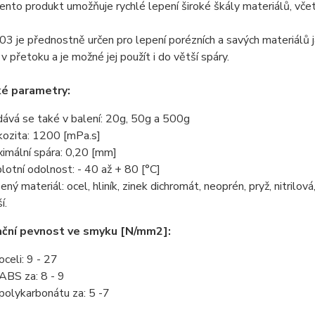
ento produkt umožňuje rychlé lepení široké škály materiálů, vče
03 je přednostně určen pro lepení porézních a savých materiálů ja
 v přetoku a je možné jej použít i do větší spáry.
ké parametry:
ává se také v balení: 20g, 50g a 500g
kozita: 1200 [mPa.s]
imální spára: 0,20 [mm]
lotní odolnost: - 40 až + 80 [°C]
ený materiál: ocel, hliník, zinek dichromát, neoprén, pryž, nitrilo
í.
ační pevnost ve smyku [N/mm2]:
oceli: 9 - 27
ABS za: 8 - 9
polykarbonátu za: 5 -7