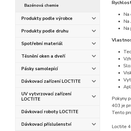
Rychlost
Bazénová chemie
Na 
Produkty podle výrobce
Na 
Na 
Produkty podle druhu
Vlastnos
Spotřební materiál
Tec
Těsnění oken a dveří
Vzh
Slo
Pásky samolepící
Vis
Vyt
Dávkovací zařízení LOCTITE
Apl
UV vytvrzovací zařízení
Pokyny pr
LOCTITE
403 je pr
Dávkovací roboty LOCTITE
Tento pro
Dávkovací příslušenství
Loctite 4