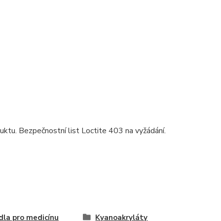
uktu. Bezpečnostní list Loctite 403 na vyžádání.
dla pro medicínu
Kyanoakryláty