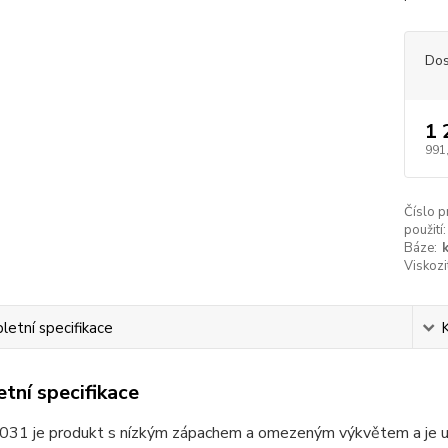
Dos
1 
991
Číslo p
použití:
Báze:
Viskozi
etní specifikace
tní specifikace
031 je produkt s nízkým zápachem a omezeným výkvětem a je urč