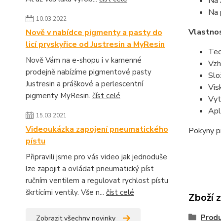
Na 
Na 
10.03.2022
Vlastnos
Nově v nabídce pigmenty a pasty do
licí pryskyřice od Justresin a MyResin
Tec
Nově Vám na e-shopu i v kamenné
Vzh
prodejně nabízíme pigmentové pasty
Slo
Justresin a práškové a perlescentní
Vis
pigmenty MyResin.
číst celé
Vyt
Apl
15.03.2021
Videoukázka zapojení pneumatického
Pokyny pr
pístu
Připravili jsme pro vás video jak jednoduše
lze zapojit a ovládat pneumatický píst
ručním ventilem a regulovat rychlost pístu
škrtícími ventily. Vše n...
číst celé
Zboží 
Produ
Zobrazit všechny novinky