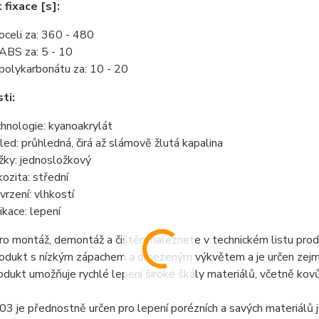
 fixace [s]:
oceli za: 360 - 480
ABS za: 5 - 10
polykarbonátu za: 10 - 20
ti:
hnologie: kyanoakrylát
led: průhledná, čirá až slámově žlutá kapalina
žky: jednosložkový
kozita: střední
vrzení: vlhkostí
ikace: lepení
o montáž, demontáž a čištění naleznete v technickém listu prod
odukt s nízkým zápachem a omezeným výkvětem a je určen zejmén
dukt umožňuje rychlé lepení široké škály materiálů, včetně kovů
03 je přednostně určen pro lepení porézních a savých materiálů ja