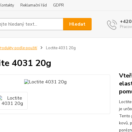
Kontakty
Reklamační řád
GDPR
+420
Hledat
Pracov
rodukty podle použití
Loctite 4031 20g
ite 4031 20g
Vteř
elas
pom
Loctit
je urče
Tento 
kovů, 
porézn