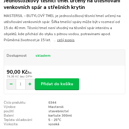
Jednosložkový těsnící tmel určený na utěsňování
venkovních spár a střešních krytin
MASTERSIL – BUTYLOVÝ TMEL je jednosložkový těsnící tmel určený na
utěsňování venkovních spár. Šířka tmelící spáry může být v rozmezí od
15 do 40 mm. Těsnící tmel není vhodný na těsnění spár interiéru a
objektů, kde přichází do styku s pitnou vodou, potravinami apod.
Průměrná životnost je 15 let. ...
celý popis
Dostupnost
skladem
90,00 Kč
/
ks
74,38 Kč
bez DPH
Přidat do košíku
Číslo produktu:
0344
Výrobce:
Mastersil
použití:
stavebnictví
Balení:
kartuše 300ml
Teplota skladování:
5 - 25°C
Viskozita:
vysoká