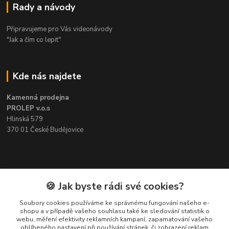
Rady a návody
Připravujeme pro Vás videonávody
"Jak a čím co lepit"
Kde nás najdete
Kamenná prodejna
PROLEP v.o.s
Hlinská 579
370 01 České Budějovice
Kontakt
🍪 Jak byste rádi své cookies?
Soubory cookies používáme ke správnému fungování našeho e-
Pavel Šedivý
shopu a v případě vašeho souhlasu také ke sledování statistik o
+420 602 148 895
webu, měření efektivity reklamních kampaní, zapamatování vašeho
Pracovní doba PO - PÁ: 8,00-16,30
oblíbeného nastavení při používání stránek, či zobrazení reklam