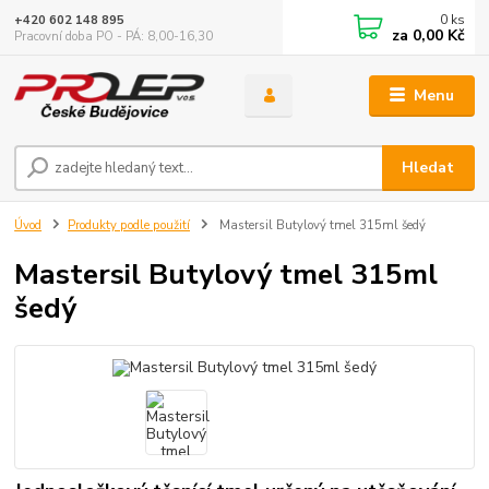
0
ks
+420 602 148 895
za
0,00 Kč
Pracovní doba PO - PÁ: 8,00-16,30
Menu
Hledat
Úvod
Produkty podle použití
Mastersil Butylový tmel 315ml šedý
Mastersil Butylový tmel 315ml
šedý