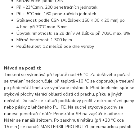
Konzistence: podle ČSN
Při +23°C:min. 200 penetračních jednotek
Při + 5°C:min. 160 penetračních jednotek
Stékavost: podle ČSN (Al žlábek 150 × 30 × 20 mm) po
4 hod. při 70°C max. 5 mm
Úbytek hmotnosti: za 28 dní v Al žlábku při 70oC max. 8%
Měrná hmotnost: 1 300 kg.m
Použitelnost: 12 měsíců ode dne výroby
Návod na použití:
Tmelení se vykonává při teplotě nad +5 °C. Za deštivého počasí
se tmelení nedoporučuje, při teplotě –10 °C se doporučuje tmelení
po předehřátí tmelu ve vyhřívané místnosti. Před tmelením spár se
stykové plochy těsnící oblasti očistí od prachu, písku a jiných
nečistot. Do spár se zatlačí podkladový profil z mikroporézní gumy,
nebo pásky z lehčeného PU, PE. Na suché stykové plochy se
nanese penetrační nátěr Penetrátor SB na zajištěné adhézie.
Nátěr se nanáší štětcem. Po zaschnutí nátěru (při +20 °C cca
15 min.) se nanáší MASTERSIL PRO BUTYL pneumatickou pistolí.