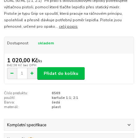
DUAL 50 ML (1:1, 2:1) Při práci s dvousložkovými lepidly potřebujete
výtlačnou pistoli, pomocí které tlačíte lepidlo přes statický mixér.
Pistole je typu Grip se spouští, která pracuje na ráčnovém principu,
spolehlivě a přesně dávkuje potřebný poměr lepidla. Pistole jsou
přenosné, určené pro opako...
celý popis
Dostupnost
skladem
1 020,00 Kč
/
ks
842,98 Kč
bez DPH
Přidat do košíku
Číslo produktu:
6569
použití:
kartuše 1:1; 2:1
Barva:
šedá
materiál:
plast
Kompletní specifikace