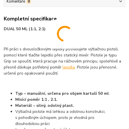
Komentáře
0
Kompletní specifikace
DUAL 50 ML (1:1, 2:1)
Při práci s dvousložkovými lepidly potřebujete výtlačnou pistoli,
pomocí které tlačíte lepidlo přes statický mixér. Pistole je typu
Grip se spouští, která pracuje na ráčnovém principu, spolehlivě a
přesně dávkuje potřebný poměr
lepidla
. Pistole jsou přenosné,
určené pro opakované použití.
Typ – manuální, určena pro objem kartuší 50 ml
.
Mísící poměr 1:1 , 2:1.
Materiál – silný, odolný plast.
Výtlačná pistole má lehkou a odolnou konstrukci,
s pohodlným úchopem, proto je vhodná pro
dlouhodobou práci.