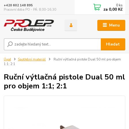
0
ks
+420 602 148 895
za
0,00 Kč
Pracovní doba PO - PÁ: 8,00-16,30
Menu
Hledat
Úvod
Spotřební materiál
Ruční výtlačná pistole Dual 50 ml pro objem
1:1; 2:1
Ruční výtlačná pistole Dual 50 ml
pro objem 1:1; 2:1