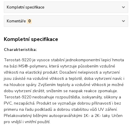
Kompletní specifikace
Komentáře
0
Kompletní specifikace
Charakteristika:
Terostat-9220 je vysoce stabilní jednokomponentní lepicí hmota
na bázi MS®-polymeru, která vytvrzuje působením vzdušné
vlhkosti na elastický produkt. Dosažení nelepivosti a vytvrzení
jsou závislé na vzdušné vlhkosti a teplotě, doba vytvrzení navíc i
na hloubce spáry. Zvýšením teploty a vzdušné vlhkosti je možné
dobu vytvrzení zkrátit, snížením se naopak reakce zpomaluje.
Terostat-9220 neobsahuje rozpouštědla, isokyanáty, silikony a
PVC, nezapáchá. Produkt se vyznačuje dobrou přilnavostí i bez
primeru na řadu podkladů a dobrou stabilitou vůči UV záření.
Přelakovatelný běžnými autoopravářskými 1K- a 2K- laky. Určen
pro vnější i vnitřní použití.