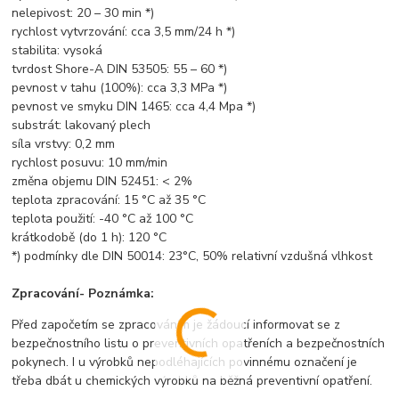
nelepivost: 20 – 30 min *)
rychlost vytvrzování: cca 3,5 mm/24 h *)
stabilita: vysoká
tvrdost Shore-A DIN 53505: 55 – 60 *)
pevnost v tahu (100%): cca 3,3 MPa *)
pevnost ve smyku DIN 1465: cca 4,4 Mpa *)
substrát: lakovaný plech
síla vrstvy: 0,2 mm
rychlost posuvu: 10 mm/min
změna objemu DIN 52451: < 2%
teplota zpracování: 15 °C až 35 °C
teplota použití: -40 °C až 100 °C
krátkodobě (do 1 h): 120 °C
*) podmínky dle DIN 50014: 23°C, 50% relativní vzdušná vlhkost
Zpracování- Poznámka:
Před započetím se zpracováním je žádoucí informovat se z
bezpečnostního listu o preventivních opatřeních a bezpečnostních
pokynech. I u výrobků nepodléhajících povinnému označení je
třeba dbát u chemických výrobků na běžná preventivní opatření.