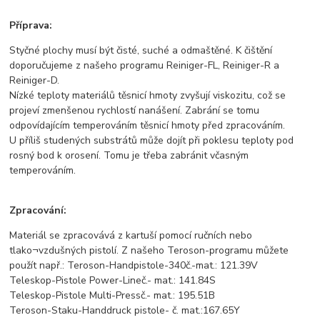
Příprava:
Styčné plochy musí být čisté, suché a odmaštěné. K čištění
doporučujeme z našeho programu Reiniger-FL, Reiniger-R a
Reiniger-D.
Nízké teploty materiálů těsnicí hmoty zvyšují viskozitu, což se
projeví zmenšenou rychlostí nanášení. Zabrání se tomu
odpovídajícím temperováním těsnicí hmoty před zpracováním.
U příliš studených substrátů může dojít při poklesu teploty pod
rosný bod k orosení. Tomu je třeba zabránit včasným
temperováním.
Zpracování:
Materiál se zpracovává z kartuší pomocí ručních nebo
tlako¬vzdušných pistolí. Z našeho Teroson-programu můžete
použít např.: Teroson-Handpistole-340č.-mat.: 121.39V
Teleskop-Pistole Power-Lineč.- mat.: 141.84S
Teleskop-Pistole Multi-Pressč.- mat.: 195.51B
Teroson-Staku-Handdruck pistole- č. mat.:167.65Y