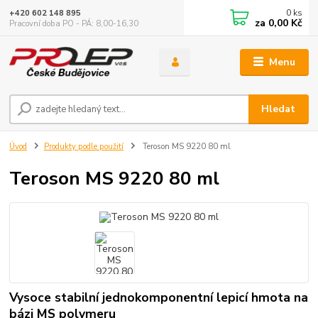
0
ks
+420 602 148 895
za
0,00 Kč
Pracovní doba PO - PÁ: 8,00-16,30
Menu
Hledat
Úvod
Produkty podle použití
Teroson MS 9220 80 ml
Teroson MS 9220 80 ml
Vysoce stabilní jednokomponentní lepicí hmota na
bázi MS polymeru