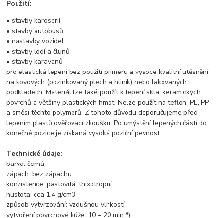
Použití:
• stavby karoserií
• stavby autobusů
• nástavby vozidel
• stavby lodí a člunů
• stavby karavanů
pro elastická lepení bez použití primeru a vysoce kvalitní utěsnění
na kovových (pozinkovaný plech a hliník) nebo lakovaných
podkladech. Materiál lze také použít k lepení skla, keramických
povrchů a většiny plastických hmot. Nelze použít na teflon, PE, PP
a směsi těchto polymerů. Z tohoto důvodu doporučujeme před
lepením plastů ověřovací zkoušku. Po umýstění lepených částí do
konečné pozice je získaná vysoká poziční pevnost.
Technické údaje:
barva: černá
zápach: bez zápachu
konzistence: pastovitá, thixotropní
hustota: cca 1,4 g/cm3
způsob vytvrzování: vzdušnou vlhkostí
vytvoření povrchové kůže: 10 – 20 min *)