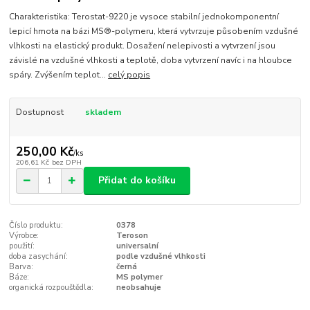
Charakteristika: Terostat-9220 je vysoce stabilní jednokomponentní
lepicí hmota na bázi MS®-polymeru, která vytvrzuje působením vzdušné
vlhkosti na elastický produkt. Dosažení nelepivosti a vytvrzení jsou
závislé na vzdušné vlhkosti a teplotě, doba vytvrzení navíc i na hloubce
spáry. Zvýšením teplot...
celý popis
Dostupnost
skladem
250,00 Kč
/
ks
206,61 Kč
bez DPH
Přidat do košíku
Číslo produktu:
0378
Výrobce:
Teroson
použití:
universalní
doba zasychání:
podle vzdušné vlhkosti
Barva:
černá
Báze:
MS polymer
organická rozpouštědla:
neobsahuje