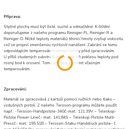
Příprava:
Styčné plochy musí být čisté, suché a odmaštěné. K čištění
doporučujeme z našeho programu Reiniger-FL, Reiniger-R a
Reiniger-D. Nízké teploty materiálů těsnicí hmoty zvyšují viskozitu,
což se projeví zmenšenou rychlostí nanášení. Zabrání se tomu
odpovídajícím temperováním těsnicí hmoty před zpracováním.
U příliš studených substrátů může dojít při poklesu teploty pod
rosný bod k orosení. Tomu je třeba zabránit včasným
temperováním.
Zpracování:
Materiál se zpracovává z kartuší pomocí ručních nebo tlako –
vzdušných pistolí. Z našeho Teroson-programu můžete použít
např.: -Teroson-Handpistole-340č.-mat.: 121.39V – Teleskop-
Pistole Power-Lineč.- mat.: 141.84S – Teleskop-Pistole Multi-
Pressč.- mat.: 195.51B – Teroson-Staku-Handdruck pistole- č.