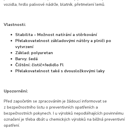
vozidla, hrdlo palivové nádrže, blatník, přetmelení lemů.
Vlastnosti:
Stabilita – Možnost natírání a stěrkování
Přelakovatelnost základovými nátěry a plniči po
vytvrzení
Základ: polyuretan
Barvy: šedá
Čištění: čistič+ředidlo Fl
Přelakovatelnost také s dvousložkovými laky
Upozornění:
Před započetím se zpracováním je žádoucí informovat se
z bezpečnostního listu o preventivních opatřeních a
bezpečnostních pokynech. I u výrobků nepodléhajících povinnému
označení je třeba dbát u chemických výrobků na běžná preventivní
opatření.