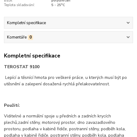
Báze:
polyuretan
Teplota skladování:
5 - 25°C
Kompletní specifikace
Komentáře
0
Kompletní specifikace
TEROSTAT 9100
Lepící a těsnící hmota pro veškeré práce, u kterých musí být po
utěsnění a zalepení dosažená rychlá přelakovatelnost.
Použití:
Viditelné a normální spoje u předních a zadních krycích
plechů,zadní stěny, motorový prostor, dno zavazadlového
prostoru, podlaha v kabině řidiče, postranní stěny, podběh kola,
podlaha v kabině řidiče, postranní stěny, podběh kola, podlaha