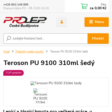
0
ks
+420 602 148 895
za
0,00 Kč
Pracovní doba PO - PÁ: 8,00-16,30
Menu
Hledat
Úvod
Produkty podle použití
Teroson PU 9100 310ml šedý
Teroson PU 9100 310ml šedý
TOP produkt
Lepící a těsnící hmota pro veškeré práce, u