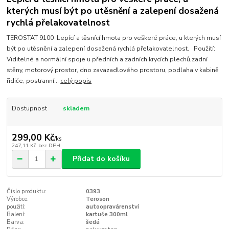
kterých musí být po utěsnění a zalepení dosažená
rychlá přelakovatelnost
TEROSTAT 9100 Lepící a těsnící hmota pro veškeré práce, u kterých musí
být po utěsnění a zalepení dosažená rychlá přelakovatelnost. Použití:
Viditelné a normální spoje u předních a zadních krycích plechů,zadní
stěny, motorový prostor, dno zavazadlového prostoru, podlaha v kabině
řidiče, postranní...
celý popis
Dostupnost
skladem
299,00 Kč
/
ks
247,11 Kč
bez DPH
Přidat do košíku
Číslo produktu:
0393
Výrobce:
Teroson
použití:
autoopravárenství
Balení:
kartuše 300ml
Barva:
šedá