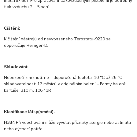
mat.:167.65Y Pro zpracování tlakovzdušnými pistolemi je potřebný
tlak vzduchu 2 – 5 barů.
Čištění:
K čištění nástrojů od nevytvrzeného Terostatu-9220 se
doporučuje Reiniger-D.
Skladování:
Nebezpečí zmrznutí: ne – doporučená teplota: 10 °C až 25 °C –
skladovatelnost: 12 měsíců v originálním balení – Formy balení:
kartuše: 310 ml 106.41R
Klasifikace látky(směsi):
H334
Při vdechování může vyvolat příznaky alergie nebo astmatu
nebo dýchací potíže.