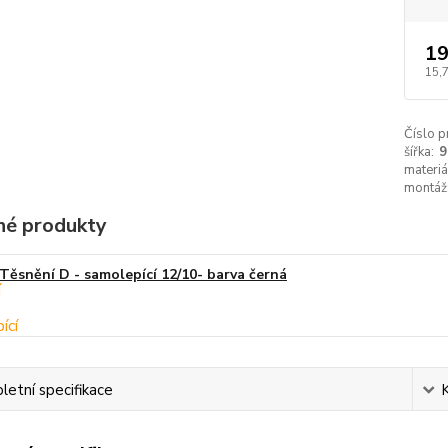
19
15,
Číslo p
šířka:
materiá
montáž
é produkty
Těsnění D - samolepící 12/10- barva černá
etní specifikace