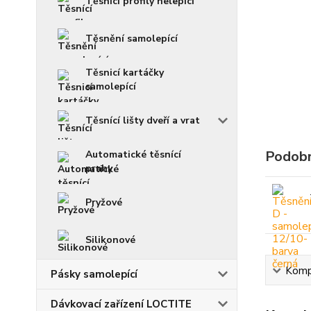
Těsnící profily nelepící
Těsnění samolepící
Těsnicí kartáčky
samolepící
Těsnící lišty dveří a vrat
Podobn
Automatické těsnící
prahy
Pryžové
Silikonové
Kompl
Pásky samolepící
Dávkovací zařízení LOCTITE