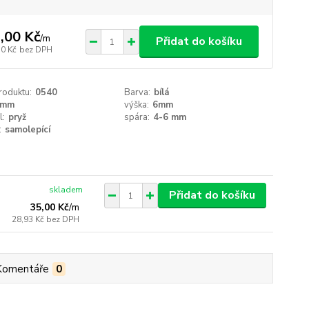
,00 Kč
/
m
Přidat do košíku
70 Kč
bez DPH
roduktu:
0540
Barva:
bílá
9mm
výška:
6mm
l:
pryž
spára:
4-6 mm
:
samolepící
skladem
Přidat do košíku
35,00 Kč
/
m
28,93 Kč
bez DPH
Komentáře
0