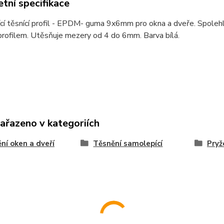
tní specifikace
í těsnící profil - EPDM- guma 9x6mm pro okna a dveře. Spolehliv
rofilem. Utěsňuje mezery od 4 do 6mm. Barva bílá.
zařazeno v kategoriích
ní oken a dveří
Těsnění samolepící
Pryž