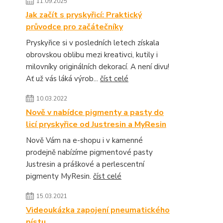
11.09.2025
Jak začít s pryskyřicí: Praktický
průvodce pro začátečníky
Pryskyřice si v posledních letech získala
obrovskou oblibu mezi kreativci, kutily i
milovníky originálních dekorací. A není divu!
Ať už vás láká výrob...
číst celé
10.03.2022
Nově v nabídce pigmenty a pasty do
licí pryskyřice od Justresin a MyResin
Nově Vám na e-shopu i v kamenné
prodejně nabízíme pigmentové pasty
Justresin a práškové a perlescentní
pigmenty MyResin.
číst celé
15.03.2021
Videoukázka zapojení pneumatického
pístu