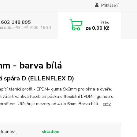
Přihlášení
 602 148 895
0
ks
za
0,00 Kč
ní doba PO - PÁ: 8,00-16,30
m - barva bílá
á spára D (ELLENFLEX D)
pící těsnící profil - EPDM- guma 9x6mm pro okna a dveře.
ivá a trvanlivá flexibilní páska s flexibilní EPDM - gumou s
profilem. Utěsňuje mezery od 4 do 6mm. Barva bílá.
celý
tupnost
skladem