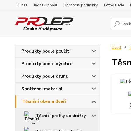
O nás
Jak nakupovat
Obchodní podmínky
Fotogalerie
Úvod
T
Produkty podle použití
Těsn
Produkty podle výrobce
Produkty podle druhu
Spotřební materiál
Těsnění oken a dveří
Těsnící profily do drážky