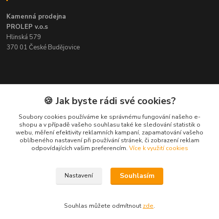
Kamenná prodejna
PROLEP v.o.s
Hlinská 579
370 01 České Budějovice
Kontakt
🍪 Jak byste rádi své cookies?
Soubory cookies používáme ke správnému fungování našeho e-
Pavel Šedivý
shopu a v případě vašeho souhlasu také ke sledování statistik o
+420 602 148 895
webu, měření efektivity reklamních kampaní, zapamatování vašeho
Pracovní doba PO - PÁ: 8,00-16,30
oblíbeného nastavení při používání stránek, či zobrazení reklam
odpovídajících vašim preferencím.
Více k využití cookies
lepidla@prolep.cz
Souhlasím
Nastavení
Souhlas můžete odmítnout
zde
.
Vytvořeno na
Eshop-rychle.cz