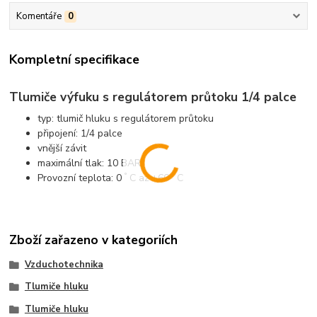
Komentáře
0
Kompletní specifikace
Tlumiče výfuku s regulátorem průtoku 1/4 palce
typ: tlumič hluku s regulátorem průtoku
připojení: 1/4 palce
vnější závit
maximální tlak: 10 BAR
°
°
Provozní teplota: 0
C až +60
C
Zboží zařazeno v kategoriích
Vzduchotechnika
Tlumiče hluku
Tlumiče hluku