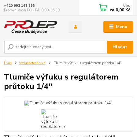
0
ks
+420 602 148 895
za
0,00 Kč
Pracovní doba PO - PÁ: 8,00-16,30
Menu
Hledat
Úvod
Vzduchotechnika
Tlumiče výfuku s regulátorem průtoku 1/4"
Tlumiče výfuku s regulátorem
průtoku 1/4"