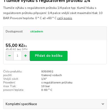
Tlumiče výfuku s regulátorem průtoku 1/4"
Tlumiče výfuku s regulátorem průtoku 1/4 palce typ: tlumič hluku s
regulátorem průtoku připojení: 1/4 palce vnější závit maximální tlak: 10
BAR Provozní teplota: 0 ° C až +60 ° C
celý popis
Dostupnost
skladem
55,00 Kč
/
ks
45,45 Kč
bez DPH
Přidat do košíku
Číslo produktu:
9350902
použití:
tlakový vzduch
Vnější závit:
1/4"
Provedení:
s regulátorem průtoku
max Tlak:
10 bar
provozní teplota:
0-60 ° C
Kompletní specifikace