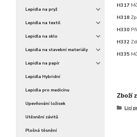
H317
Mů
Lepidla na pryž
H318
Zp
Lepidla na textil
H330
Př
Lepidla na sklo
H332
Zd
Lepidla na stavební materiály
H335
Mů
Lepidla na papír
Lepidla Hybridní
Lepidla pro medicínu
Zboží 
Upevňování ložisek
Licí p
Utěsnění závitů
Plošná těsnění