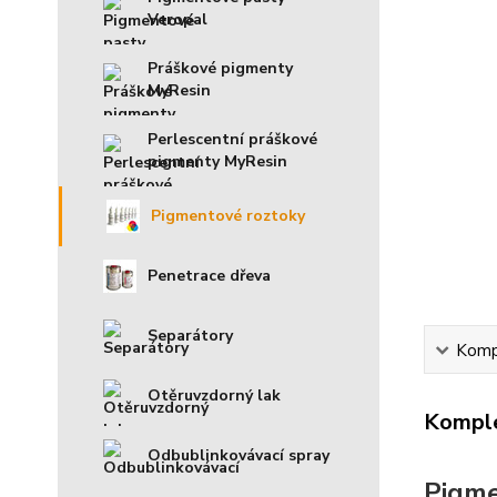
Veropal
Práškové pigmenty
MyResin
Perlescentní práškové
pigmenty MyResin
Pigmentové roztoky
Penetrace dřeva
Separátory
Kompl
Otěruvzdorný lak
Komple
Odbublinkovávací spray
Pigme