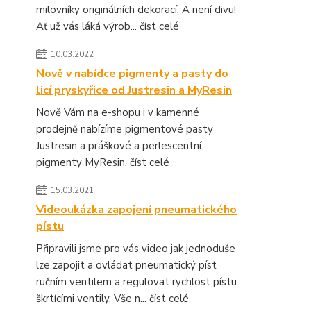
milovníky originálních dekorací. A není divu!
Ať už vás láká výrob...
číst celé
10.03.2022
Nově v nabídce pigmenty a pasty do
licí pryskyřice od Justresin a MyResin
Nově Vám na e-shopu i v kamenné
prodejně nabízíme pigmentové pasty
Justresin a práškové a perlescentní
pigmenty MyResin.
číst celé
15.03.2021
Videoukázka zapojení pneumatického
pístu
Připravili jsme pro vás video jak jednoduše
lze zapojit a ovládat pneumatický píst
ručním ventilem a regulovat rychlost pístu
škrtícími ventily. Vše n...
číst celé