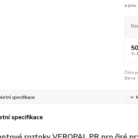
a jsou .
Dos
50
41,
Číslo p
Barva:
etní specifikace
tní specifikace
ntové roztoky VEROPAL PR pro čiré pry