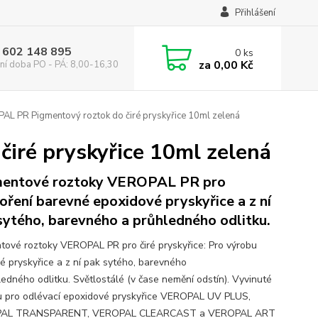
Přihlášení
 602 148 895
0
ks
za
0,00 Kč
ní doba PO - PÁ: 8,00-16,30
L PR Pigmentový roztok do čiré pryskyřice 10ml zelená
iré pryskyřice 10ml zelená
entové roztoky VEROPAL PR pro
oření barevné epoxidové pryskyřice a z ní
sytého, barevného a průhledného odlitku.
tové roztoky VEROPAL PR pro čiré pryskyřice: Pro výrobu
é pryskyřice a z ní pak sytého, barevného
ledného odlitku. Světlostálé (v čase nemění odstín). Vyvinuté
u pro odlévací epoxidové pryskyřice VEROPAL UV PLUS,
AL TRANSPARENT, VEROPAL CLEARCAST a VEROPAL ART