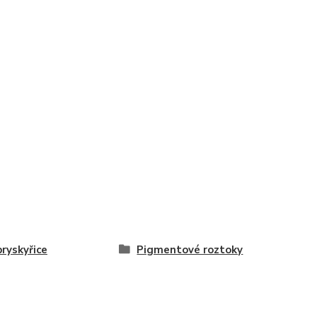
pryskyřice
Pigmentové roztoky