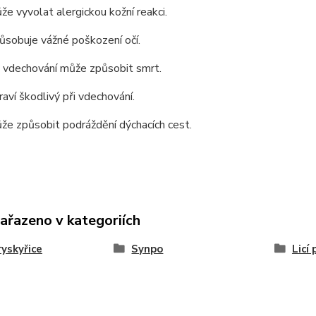
že vyvolat alergickou kožní reakci.
ůsobuje vážné poškození očí.
i vdechování může způsobit smrt.
raví škodlivý při vdechování.
že způsobit podráždění dýchacích cest.
zařazeno v kategoriích
ryskyřice
Synpo
Licí 