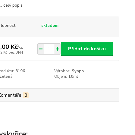
..
celý popis
tupnost
skladem
,00 Kč
/
ks
Přidat do košíku
32 Kč
bez DPH
roduktu:
8196
Výrobce:
Synpo
zelená
Objem:
10ml
Komentáře
0
skyřice: