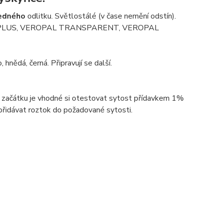
edného
odlitku. Světlostálé (v čase nemění odstín).
AL UV PLUS, VEROPAL TRANSPARENT, VEROPAL
hnědá, černá. Připravují se další.
 začátku je vhodné si otestovat sytost přídavkem 1%
řidávat roztok do požadované sytosti.