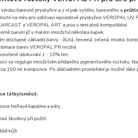
 výrobu barevné pryskyřice a z ní pak sytého, barevného a
průhl
inuté na míru pro odlévací epoxidové pryskyřice VEROP
ARCAST a VEROPAL ART a jsou s nimi plně kompatibilní.
orně barvící již v malém množství několika kapek.
ím dostupné základní barvy - žlutá, červená, zelená, modrá, bordo, 
binace barev VEROPAL PR možná .
oručené dávkování 1 - 10% hm.
ost se reguluje množstvím přidaného pigmentového roztoku. Na
cca 100 ml kompozice. Po důkladném promíchání je možné dále p
ace látky(směsi):
soce hořlavá kapalina a páry.
aví škodlivý při požití.
áždí kůži