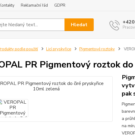
Kontakty
Reklamační řád
GDPR
+420
Hledat
Pracov
rodukty podle použití
Licí pryskyřice
Pigmentové roztoky
VEROPA
PAL PR Pigmentový roztok do č
Pigm
vytv
pak 
Pigmen
barevn
a průh
na mír
VEROP