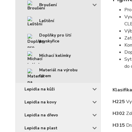
Broušení
Pro
Vyv
Leštění
CLE
Výb
Doplňky pro lití
Zat
pryskyřice
Kom
Dop
Míchací kelímky
Syt
do 
Materiál na výrobu
forem
Lepidla na kůži
Klasifik
H225
Vy
Lepidla na kovy
H302
Zdr
Lepidla na dřevo
H315
Dr
Lepidla na plast