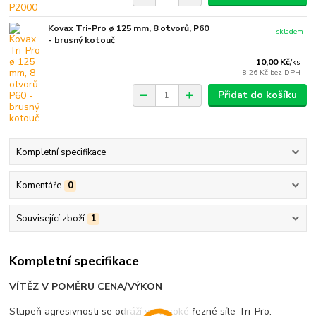
Kovax Tri-Pro ø 125 mm, 8 otvorů, P60
skladem
- brusný kotouč
10,00 Kč
/
ks
8,26 Kč
bez DPH
Přidat do košíku
Kompletní specifikace
Komentáře
0
Související zboží
1
Kompletní specifikace
VÍTĚZ V POMĚRU CENA/VÝKON
Stupeň agresivnosti se odráží ve vysoké řezné síle Tri-Pro.