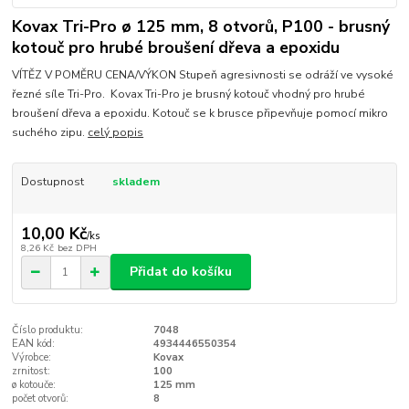
Kovax Tri-Pro ø 125 mm, 8 otvorů, P100 - brusný
kotouč pro hrubé broušení dřeva a epoxidu
VÍTĚZ V POMĚRU CENA/VÝKON Stupeň agresivnosti se odráží ve vysoké
řezné síle Tri-Pro. Kovax Tri-Pro je brusný kotouč vhodný pro hrubé
broušení dřeva a epoxidu. Kotouč se k brusce připevňuje pomocí mikro
suchého zipu.
celý popis
Dostupnost
skladem
10,00 Kč
/
ks
8,26 Kč
bez DPH
Přidat do košíku
Číslo produktu:
7048
EAN kód:
4934446550354
Výrobce:
Kovax
zrnitost:
100
ø kotouče:
125 mm
počet otvorů:
8