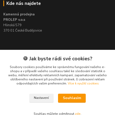
Kde nás najdete
Kamenná prodejna
PROLEP v.o.s
Hlinská 579
370 01 České Budějovice
Kontakt
🍪 Jak byste rádi své cookies?
Soubory cookies používáme ke správnému fungování našeho e-
Pavel Šedivý
shopu a v případě vašeho souhlasu také ke sledování statistik o
+420 602 148 895
webu, měření efektivity reklamních kampaní, zapamatování vašeho
Pracovní doba PO - PÁ: 8,00-16,30
oblíbeného nastavení při používání stránek, či zobrazení reklam
odpovídajících vašim preferencím.
Více k využití cookies
lepidla@prolep.cz
Souhlasím
Nastavení
Souhlas můžete odmítnout
zde
.