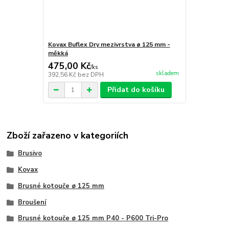
Kovax Buflex Dry mezivrstva ø 125 mm -
měkká
475,00 Kč
/
ks
skladem
392,56 Kč
bez DPH
Přidat do košíku
Zboží zařazeno v kategoriích
Brusivo
Kovax
Brusné kotouče ø 125 mm
Broušení
Brusné kotouče ø 125 mm P40 - P600 Tri-Pro