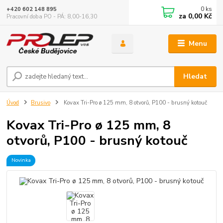
0
ks
+420 602 148 895
za
0,00 Kč
Pracovní doba PO - PÁ: 8,00-16,30
Menu
Hledat
Úvod
Brusivo
Kovax Tri-Pro ø 125 mm, 8 otvorů, P100 - brusný kotouč
Kovax Tri-Pro ø 125 mm, 8
otvorů, P100 - brusný kotouč
Novinka