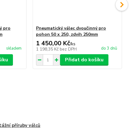
ý pro
Pneumatický válec dvoučinný pro
Pn
mm
pohon 50 x 250, zdvih 250mm
po
1 450,00 Kč
1 
/
ks
skladem
do 3 dnů
1 198,35 Kč
bez DPH
1 3
šíku
Přidat do košíku
ážní příruby válců