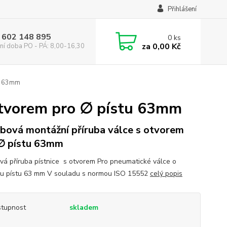
Přihlášení
 602 148 895
0
ks
za
0,00 Kč
ní doba PO - PÁ: 8,00-16,30
tu 63mm
otvorem pro ∅ pístu 63mm
bová montážní příruba válce s otvorem
∅ pístu 63mm
vá příruba pístnice s otvorem Pro pneumatické válce o
u pístu 63 mm V souladu s normou ISO 15552
celý popis
tupnost
skladem