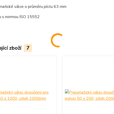
matické válce o průměru pístu 63 mm
u s normou ISO 15552
jící zboží
7