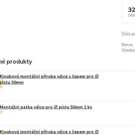
32
266
Číslo p
Barva:
Vlastno
é produkty
Kloubová montážní příruba válce s čepem pro ∅
pístu 50mm
Montážní patka válce pro ∅ pístu 50mm 1 ks
Kloubová montážní příruba válce s čepem pro ∅