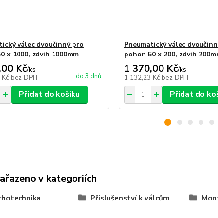
ický válec dvoučinný pro
Pneumatický válec dvoučinn
0 x 1000, zdvih 1000mm
pohon 50 x 200, zdvih 200
,00 Kč
1 370,00 Kč
/
ks
/
ks
do 3 dnů
5 Kč
bez DPH
1 132,23 Kč
bez DPH
Přidat do košíku
Přidat do ko
zařazeno v kategoriích
chotechnika
Příslušenství k válcům
Mont