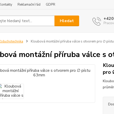
Kontakty
Reklamační řád
GDPR
+420
Hledat
Pracov
zduchotechnika
Kloubová montážní příruba válce s otvorem pro ∅ pís
bová montážní příruba válce s 
Klou
pro 
Kloubo
průměr
Dos