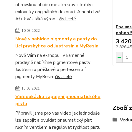
obrovskou oblibu mezi kreativci, kutily i
milovníky originálních dekorací. A není divu!
Ať už vás láká výrob...
číst celé
Pneumat
10.03.2022
pohon 5
Nově v nabídce pigmenty a pasty do
3 420
licí pryskyřice od Justresin a MyResin
2 826,4
Nově Vám na e-shopu i v kamenné
prodejně nabízíme pigmentové pasty
Justresin a práškové a perlescentní
pigmenty MyResin.
číst celé
15.03.2021
Videoukázka zapojení pneumatického
pístu
Zboží 
Připravili jsme pro vás video jak jednoduše
Vzdu
lze zapojit a ovládat pneumatický píst
ručním ventilem a regulovat rychlost pístu