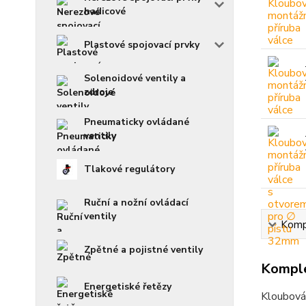
hadicové
Plastové spojovací prvky
Solenoidové ventily a
zdroje
Pneumaticky ovládané
ventily
Tlakové regulátory
Ruční a nožní ovládací
ventily
Kompl
Zpětné a pojistné ventily
Komple
Energetiské řetězy
Kloubová 