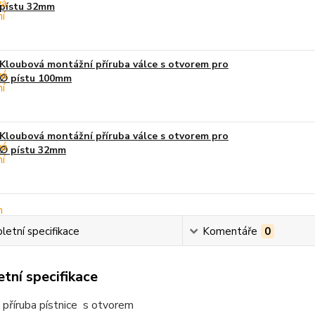
pístu 32mm
Kloubová montážní příruba válce s otvorem pro
∅ pístu 100mm
Kloubová montážní příruba válce s otvorem pro
∅ pístu 32mm
etní specifikace
Komentáře
0
tní specifikace
příruba pístnice s otvorem