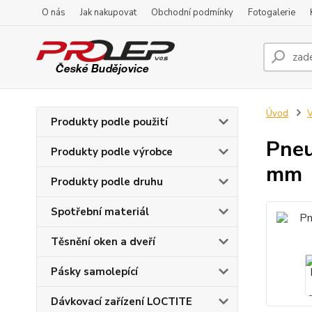
O nás
Jak nakupovat
Obchodní podmínky
Fotogalerie
Úvod
V
Produkty podle použití
Pneu
Produkty podle výrobce
mm
Produkty podle druhu
Spotřební materiál
Těsnění oken a dveří
Pásky samolepící
Dávkovací zařízení LOCTITE