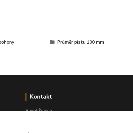
pohony
Průměr pístu 100 mm
Kontakt
Pavel Šedivý
+420 602 148 895
Pracovní doba PO - PÁ: 8,00-16,30