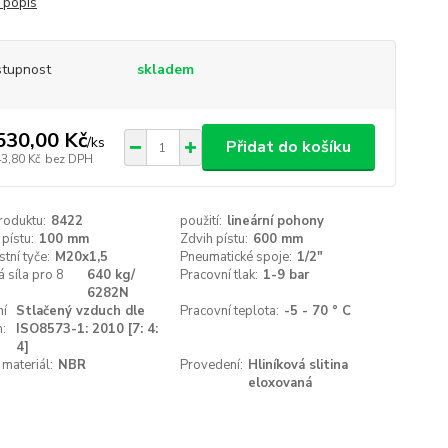
 popis
tupnost
skladem
530,00 Kč
/
ks
Přidat do košíku
43,80 Kč
bez DPH
roduktu:
8422
použití:
lineární pohony
pístu:
100 mm
Zdvih pístu:
600 mm
stní tyče:
M20x1,5
Pneumatické spoje:
1/2"
 síla pro 8
640 kg/
Pracovní tlak:
1-9 bar
6282N
ní
Stlačený vzduch dle
Pracovní teplota:
-5 - 70 ° C
:
ISO8573-1: 2010 [7: 4:
4]
 materiál:
NBR
Provedení:
Hliníková slitina
eloxovaná