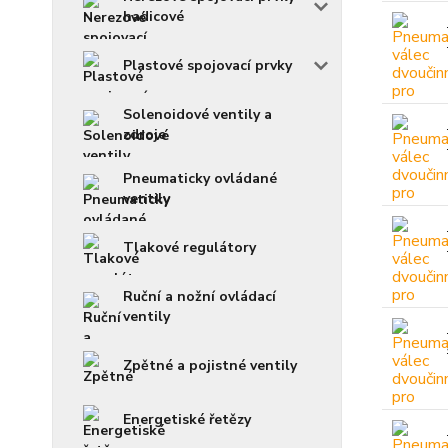
hadicové
Plastové spojovací prvky
Solenoidové ventily a
zdroje
Pneumaticky ovládané
ventily
Tlakové regulátory
Ruční a nožní ovládací
ventily
Zpětné a pojistné ventily
Energetiské řetězy