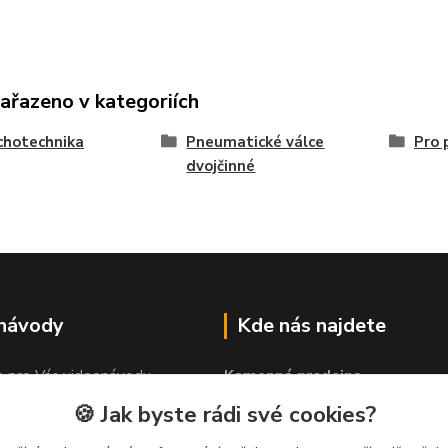
zařazeno v kategoriích
chotechnika
Pneumatické válce
Pro 
dvojčinné
 návody
Kde nás najdete
e pro Vás videonávody
Kamenná prodejna
 lepit"
PROLEP v.o.s
🍪 Jak byste rádi své cookies?
Hlinská 579