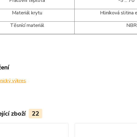
Pracovní teplota
-5 ... 70 °
Materiál krytu
Hliníková slitina e
Těsnící materiál
NBR
žení
nický výkres
jící zboží
22