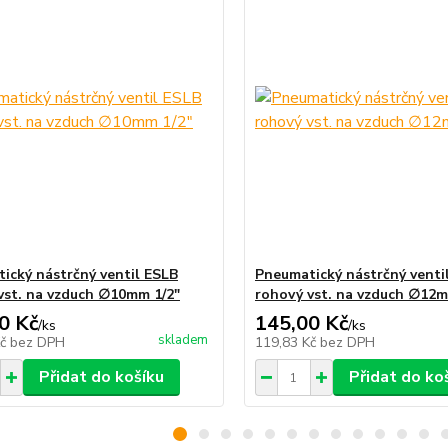
ický nástrčný ventil ESLB
Pneumatický nástrčný venti
vst. na vzduch ∅10mm 1/2"
rohový vst. na vzduch ∅12m
0 Kč
145,00 Kč
/
ks
/
ks
skladem
Kč
bez DPH
119,83 Kč
bez DPH
Přidat do košíku
Přidat do ko