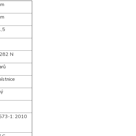
m
m
5
82 N
rů
stnice
ý
8573-1: 2010