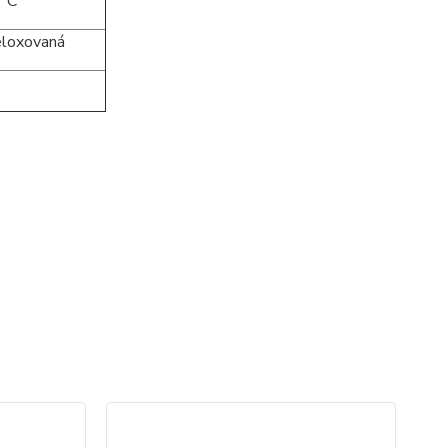
 C
loxovaná