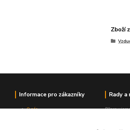
Zboží 
Vzdu
Informace pro zákazníky
Rady a
O nás
Připravujem
Jak nakupovat
"Jak a čím co
Obchodní podmínky