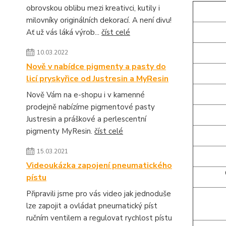
obrovskou oblibu mezi kreativci, kutily i
milovníky originálních dekorací. A není divu!
Ať už vás láká výrob...
číst celé
10.03.2022
Nově v nabídce pigmenty a pasty do
licí pryskyřice od Justresin a MyResin
Nově Vám na e-shopu i v kamenné
prodejně nabízíme pigmentové pasty
Justresin a práškové a perlescentní
pigmenty MyResin.
číst celé
15.03.2021
Videoukázka zapojení pneumatického
pístu
Připravili jsme pro vás video jak jednoduše
lze zapojit a ovládat pneumatický píst
ručním ventilem a regulovat rychlost pístu