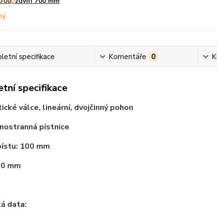
700, zdvih 700 mm
etní specifikace
Komentáře
0
K
tní specifikace
cké válce, lineární, dvojčinný pohon
dnostranná pístnice
pístu: 100 mm
600 mm
á data: