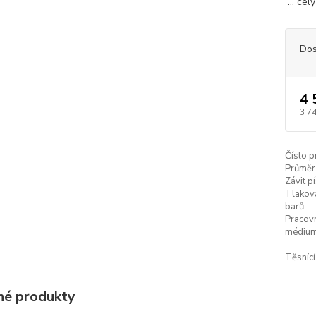
...
celý
Dos
4 
3 7
Číslo p
Průměr 
Závit pí
Tlaková
barů:
Pracov
médium
Těsnící
é produkty