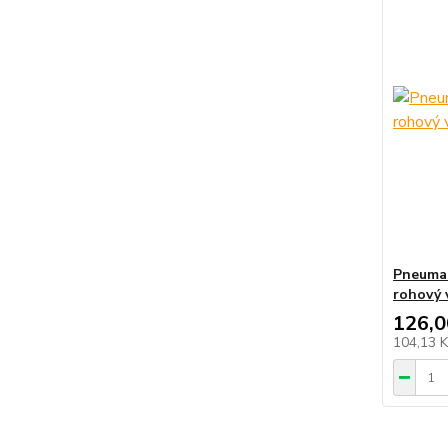
Pneumat
rohový 
126,0
104,13 