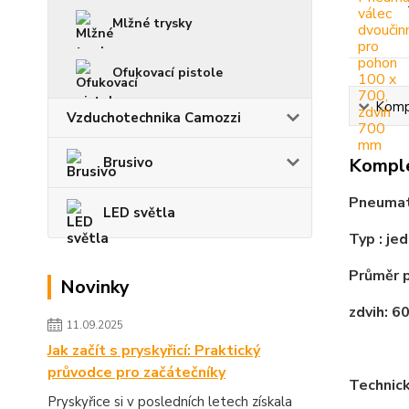
Mlžné trysky
Ofukovací pistole
Kompl
Vzduchotechnika Camozzi
Brusivo
Komple
Pneumati
LED světla
Typ : je
Průměr 
Novinky
zdvih: 
11.09.2025
Jak začít s pryskyřicí: Praktický
průvodce pro začátečníky
Technick
Pryskyřice si v posledních letech získala