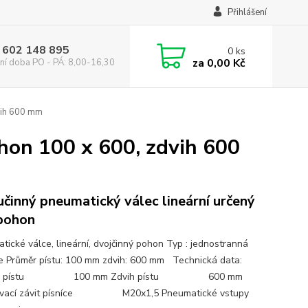
Přihlášení
 602 148 895
0
ks
za
0,00 Kč
ní doba PO - PÁ: 8,00-16,30
vih 600 mm
hon 100 x 600, zdvih 600
činný pneumatický válec lineární určený
pohon
tické válce, lineární, dvojčinný pohon Typ : jednostranná
ce Průměr pístu: 100 mm zdvih: 600 mm Technická data:
ěr pístu 100 mm Zdvih pístu 600 mm
jovací závit písníce M20x1,5 Pneumatické vstupy