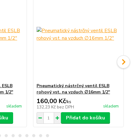
l ESLB
Pneumatický nástrčný ventil ESLB
Pn
m 1/2"
rohový vst. na vzduch ∅16mm 1/2"
ro
160,00 Kč
10
/
ks
skladem
skladem
132,23 Kč
bez DPH
86
šíku
Přidat do košíku