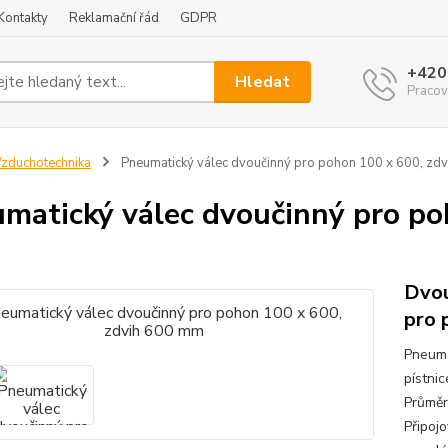
Kontakty
Reklamační řád
GDPR
+420
Hledat
Pracov
zduchotechnika
Pneumatický válec dvoučinný pro pohon 100 x 600, zd
matický válec dvoučinný pro po
Dvou
pro 
Pneuma
pístni
Prům
Připo