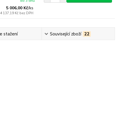
do 3 dnů
5 006,00 Kč
/
ks
4 137,19 Kč
bez DPH
e stažení
Související zboží
22