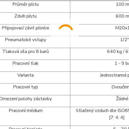
Průměr pístu
100 m
Zdvih pístu
600 m
Připojovací závit písníce
M20x1,
Pneumatické vstupy
1/2"
Tlaková síla pro 8 barů
640 kg / 62
Pracovní tlak
1 - 9 ba
Varianta
Jednostranná pí
Pracovní typ
Dvoučinn
Omezení polohy zástavby
Žádné
Pracovní médium
Stlačený vzduch dle ISO
[7: 4: 4]